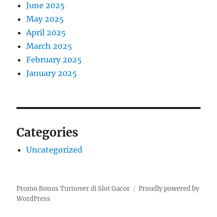
June 2025
May 2025
April 2025
March 2025
February 2025
January 2025
Categories
Uncategorized
Promo Bonus Turnover di Slot Gacor
Proudly powered by
WordPress