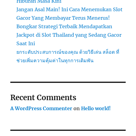
Hiburan Masa Kini
Jangan Asal Main! Ini Cara Menemukan Slot
Gacor Yang Membayar Terus Menerus!
Bongkar Strategi Terbaik Mendapatkan
Jackpot di Slot Thailand yang Sedang Gacor
Saat Ini
ยกระดับประสบการณ์ของคุณ ด้วยวิธีเล่น สล็อต ที่
ช่วยเพิ่มความคุ้มค่าในทุกการเดิมพัน
Recent Comments
A WordPress Commenter
on
Hello world!