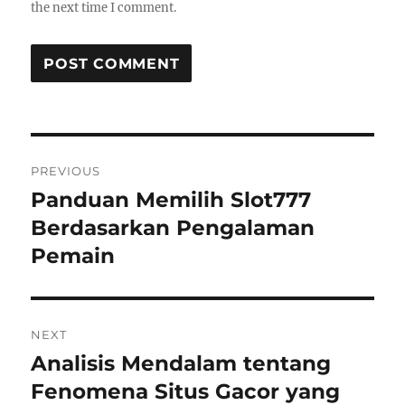
the next time I comment.
Post
PREVIOUS
navigation
Panduan Memilih Slot777
Previous
post:
Berdasarkan Pengalaman
Pemain
NEXT
Analisis Mendalam tentang
Next
post:
Fenomena Situs Gacor yang