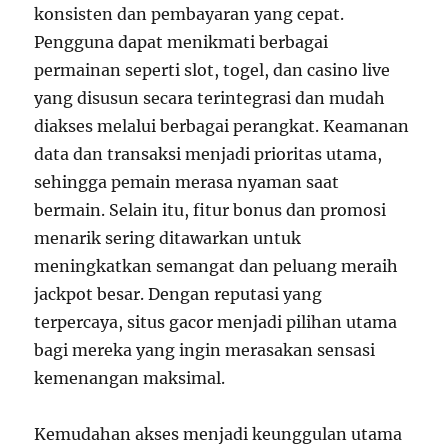
konsisten dan pembayaran yang cepat.
Pengguna dapat menikmati berbagai
permainan seperti slot, togel, dan casino live
yang disusun secara terintegrasi dan mudah
diakses melalui berbagai perangkat. Keamanan
data dan transaksi menjadi prioritas utama,
sehingga pemain merasa nyaman saat
bermain. Selain itu, fitur bonus dan promosi
menarik sering ditawarkan untuk
meningkatkan semangat dan peluang meraih
jackpot besar. Dengan reputasi yang
terpercaya, situs gacor menjadi pilihan utama
bagi mereka yang ingin merasakan sensasi
kemenangan maksimal.
Kemudahan akses menjadi keunggulan utama