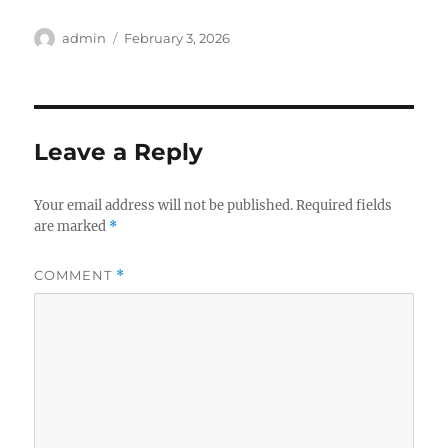
Author
Posted
admin
February 3, 2026
on
Leave a Reply
Your email address will not be published.
Required fields
are marked
*
COMMENT
*