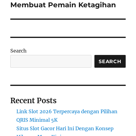
Membuat Pemain Ketagihan
Search
SEARCH
Recent Posts
Link Slot 2026 Terpercaya dengan Pilihan
QRIS Minimal 5K
Situs Slot Gacor Hari Ini Dengan Konsep