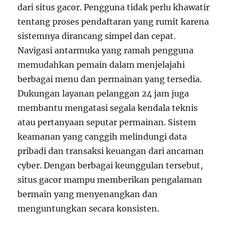
dari situs gacor. Pengguna tidak perlu khawatir
tentang proses pendaftaran yang rumit karena
sistemnya dirancang simpel dan cepat.
Navigasi antarmuka yang ramah pengguna
memudahkan pemain dalam menjelajahi
berbagai menu dan permainan yang tersedia.
Dukungan layanan pelanggan 24 jam juga
membantu mengatasi segala kendala teknis
atau pertanyaan seputar permainan. Sistem
keamanan yang canggih melindungi data
pribadi dan transaksi keuangan dari ancaman
cyber. Dengan berbagai keunggulan tersebut,
situs gacor mampu memberikan pengalaman
bermain yang menyenangkan dan
menguntungkan secara konsisten.