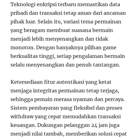
Teknologi enkripsi terbaru memastikan data
pribadi dan transaksi tetap aman dari ancaman
pihak luar. Selain itu, variasi tema permainan
yang beragam membuat suasana bermain
menjadi lebih menyenangkan dan tidak
monoton. Dengan banyaknya pilihan game
berkualitas tinggi, setiap pengalaman bermain
selalu menyenangkan dan penuh tantangan.
Ketersediaan fitur autentikasi yang ketat
menjaga integritas permainan tetap terjaga,
sehingga pemain merasa nyaman dan percaya.
Sistem pembayaran yang fleksibel dan proses
withdraw yang cepat memudahkan transaksi
keuangan. Dukungan pelanggan 24 jam juga
menjadi nilai tambah, memberikan solusi cepat