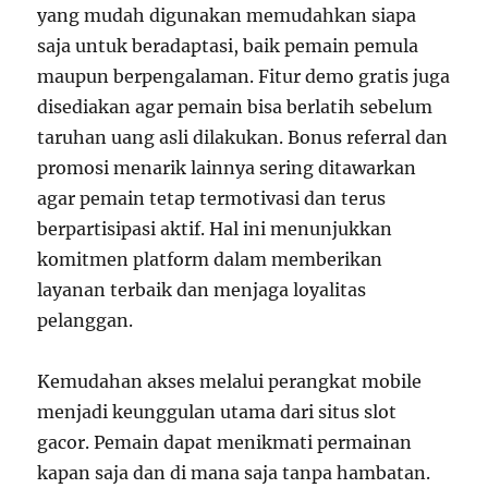
yang mudah digunakan memudahkan siapa
saja untuk beradaptasi, baik pemain pemula
maupun berpengalaman. Fitur demo gratis juga
disediakan agar pemain bisa berlatih sebelum
taruhan uang asli dilakukan. Bonus referral dan
promosi menarik lainnya sering ditawarkan
agar pemain tetap termotivasi dan terus
berpartisipasi aktif. Hal ini menunjukkan
komitmen platform dalam memberikan
layanan terbaik dan menjaga loyalitas
pelanggan.
Kemudahan akses melalui perangkat mobile
menjadi keunggulan utama dari situs slot
gacor. Pemain dapat menikmati permainan
kapan saja dan di mana saja tanpa hambatan.