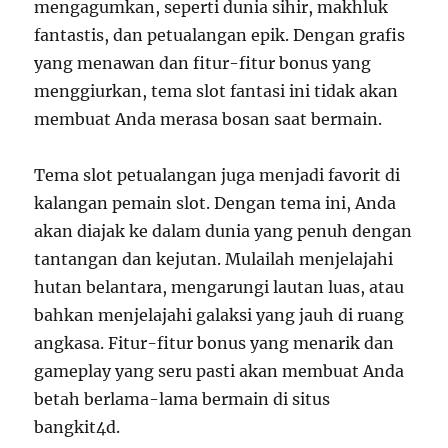
mengagumkan, seperti dunia sihir, makhluk
fantastis, dan petualangan epik. Dengan grafis
yang menawan dan fitur-fitur bonus yang
menggiurkan, tema slot fantasi ini tidak akan
membuat Anda merasa bosan saat bermain.
Tema slot petualangan juga menjadi favorit di
kalangan pemain slot. Dengan tema ini, Anda
akan diajak ke dalam dunia yang penuh dengan
tantangan dan kejutan. Mulailah menjelajahi
hutan belantara, mengarungi lautan luas, atau
bahkan menjelajahi galaksi yang jauh di ruang
angkasa. Fitur-fitur bonus yang menarik dan
gameplay yang seru pasti akan membuat Anda
betah berlama-lama bermain di situs
bangkit4d.