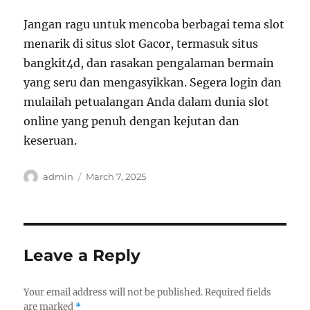
Jangan ragu untuk mencoba berbagai tema slot
menarik di situs slot Gacor, termasuk situs
bangkit4d, dan rasakan pengalaman bermain
yang seru dan mengasyikkan. Segera login dan
mulailah petualangan Anda dalam dunia slot
online yang penuh dengan kejutan dan
keseruan.
Author
Posted
admin
March 7, 2025
on
Leave a Reply
Your email address will not be published.
Required fields
are marked
*