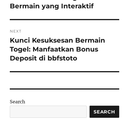
post:
Bermain yang Interaktif
NEXT
Kunci Kesuksesan Bermain
Next
post:
Togel: Manfaatkan Bonus
Deposit di bbfstoto
Search
SEARCH