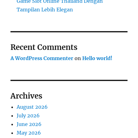
Game Slot Online Thailand Dengan
Tampilan Lebih Elegan
Recent Comments
A WordPress Commenter
on
Hello world!
Archives
August 2026
July 2026
June 2026
May 2026