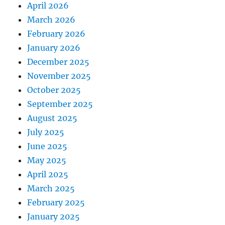
April 2026
March 2026
February 2026
January 2026
December 2025
November 2025
October 2025
September 2025
August 2025
July 2025
June 2025
May 2025
April 2025
March 2025
February 2025
January 2025