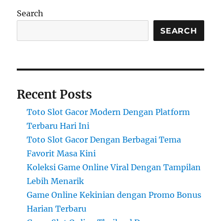
Search
SEARCH
Recent Posts
Toto Slot Gacor Modern Dengan Platform
Terbaru Hari Ini
Toto Slot Gacor Dengan Berbagai Tema
Favorit Masa Kini
Koleksi Game Online Viral Dengan Tampilan
Lebih Menarik
Game Online Kekinian dengan Promo Bonus
Harian Terbaru