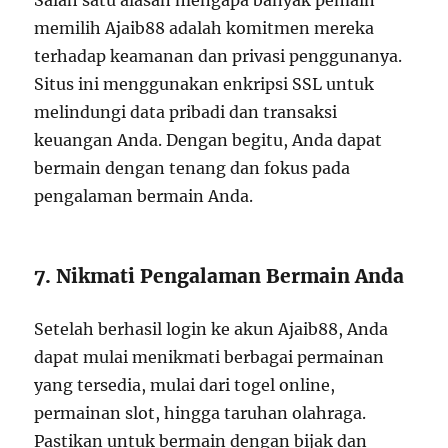
Salah satu alasan mengapa banyak pemain
memilih Ajaib88 adalah komitmen mereka
terhadap keamanan dan privasi penggunanya.
Situs ini menggunakan enkripsi SSL untuk
melindungi data pribadi dan transaksi
keuangan Anda. Dengan begitu, Anda dapat
bermain dengan tenang dan fokus pada
pengalaman bermain Anda.
7. Nikmati Pengalaman Bermain Anda
Setelah berhasil login ke akun Ajaib88, Anda
dapat mulai menikmati berbagai permainan
yang tersedia, mulai dari togel online,
permainan slot, hingga taruhan olahraga.
Pastikan untuk bermain dengan bijak dan