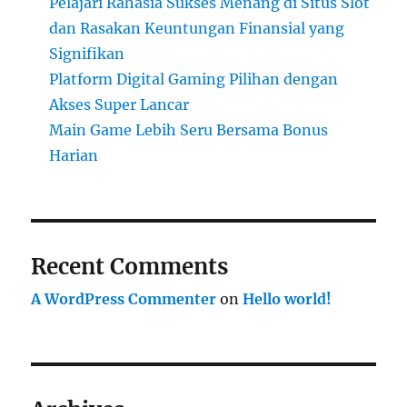
Pelajari Rahasia Sukses Menang di Situs Slot
dan Rasakan Keuntungan Finansial yang
Signifikan
Platform Digital Gaming Pilihan dengan
Akses Super Lancar
Main Game Lebih Seru Bersama Bonus
Harian
Recent Comments
A WordPress Commenter
on
Hello world!