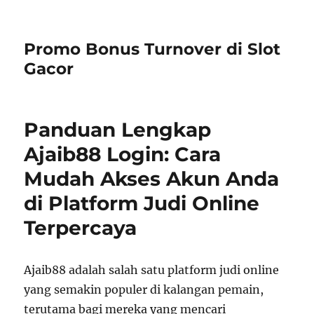
Promo Bonus Turnover di Slot
Gacor
Panduan Lengkap
Ajaib88 Login: Cara
Mudah Akses Akun Anda
di Platform Judi Online
Terpercaya
Ajaib88 adalah salah satu platform judi online
yang semakin populer di kalangan pemain,
terutama bagi mereka yang mencari