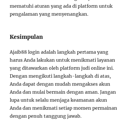
mematuhi aturan yang ada di platform untuk
pengalaman yang menyenangkan.
Kesimpulan
Ajaib88 login adalah langkah pertama yang
harus Anda lakukan untuk menikmati layanan
yang ditawarkan oleh platform judi online ini.
Dengan mengikuti langkah-langkah di atas,
Anda dapat dengan mudah mengakses akun
Anda dan mulai bermain dengan aman. Jangan
lupa untuk selalu menjaga keamanan akun
Anda dan menikmati setiap momen permainan
dengan penuh tanggung jawab.