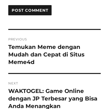
Post
PREVIOUS
navigation
Temukan Meme dengan
Previous
post:
Mudah dan Cepat di Situs
Meme4d
NEXT
WAKTOGEL: Game Online
Next
post:
dengan JP Terbesar yang Bisa
Anda Menangkan