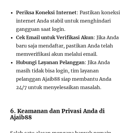
Periksa Koneksi Internet
: Pastikan koneksi
internet Anda stabil untuk menghindari
gangguan saat login.
Cek Email untuk Verifikasi Akun
: Jika Anda
baru saja mendaftar, pastikan Anda telah
memverifikasi akun melalui email.
Hubungi Layanan Pelanggan
: Jika Anda
masih tidak bisa login, tim layanan
pelanggan Ajaib88 siap membantu Anda
24/7 untuk menyelesaikan masalah.
6. Keamanan dan Privasi Anda di
Ajaib88