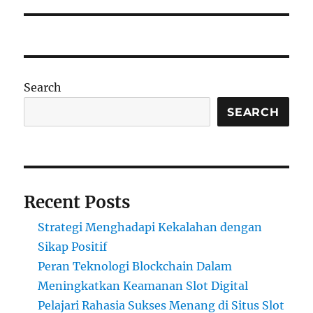
Search
SEARCH
Recent Posts
Strategi Menghadapi Kekalahan dengan
Sikap Positif
Peran Teknologi Blockchain Dalam
Meningkatkan Keamanan Slot Digital
Pelajari Rahasia Sukses Menang di Situs Slot