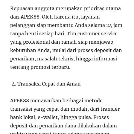
Kepuasan anggota merupakan prioritas utama
dari APEK88. Oleh karena itu, layanan
pelanggan siap membantu Anda selama 24 jam
tanpa henti setiap hari. Tim customer service
yang profesional dan ramah siap menjawab
kebutuhan Anda, mulai dari proses deposit dan
penarikan, masalah teknis, hingga informasi
tentang promosi terbaru.
Transaksi Cepat dan Aman
APEK88 menawarkan berbagai metode
transaksi yang cepat dan mudah, dari transfer
bank lokal, e-wallet, hingga pulsa. Proses
deposit dan penarikan dana dilakukan dalam