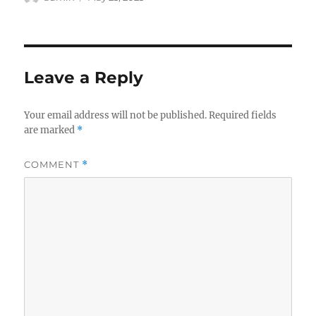
on
Leave a Reply
Your email address will not be published.
Required fields
are marked
*
COMMENT
*