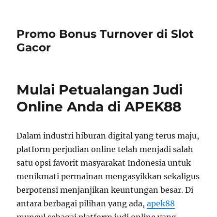
Promo Bonus Turnover di Slot
Gacor
Mulai Petualangan Judi
Online Anda di APEK88
Dalam industri hiburan digital yang terus maju,
platform perjudian online telah menjadi salah
satu opsi favorit masyarakat Indonesia untuk
menikmati permainan mengasyikkan sekaligus
berpotensi menjanjikan keuntungan besar. Di
antara berbagai pilihan yang ada,
apek88