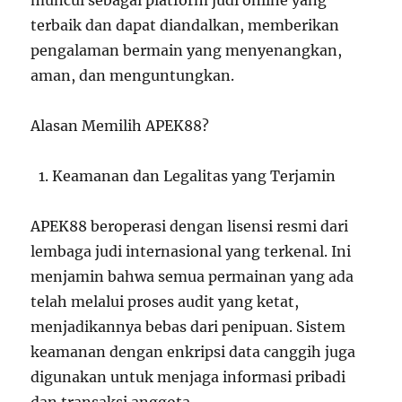
muncul sebagai platform judi online yang
terbaik dan dapat diandalkan, memberikan
pengalaman bermain yang menyenangkan,
aman, dan menguntungkan.
Alasan Memilih APEK88?
Keamanan dan Legalitas yang Terjamin
APEK88 beroperasi dengan lisensi resmi dari
lembaga judi internasional yang terkenal. Ini
menjamin bahwa semua permainan yang ada
telah melalui proses audit yang ketat,
menjadikannya bebas dari penipuan. Sistem
keamanan dengan enkripsi data canggih juga
digunakan untuk menjaga informasi pribadi