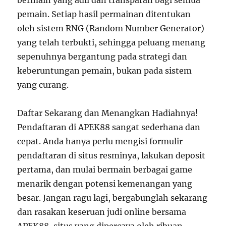
bermain yang adil dan transparan bagi semua
pemain. Setiap hasil permainan ditentukan
oleh sistem RNG (Random Number Generator)
yang telah terbukti, sehingga peluang menang
sepenuhnya bergantung pada strategi dan
keberuntungan pemain, bukan pada sistem
yang curang.
Daftar Sekarang dan Menangkan Hadiahnya!
Pendaftaran di APEK88 sangat sederhana dan
cepat. Anda hanya perlu mengisi formulir
pendaftaran di situs resminya, lakukan deposit
pertama, dan mulai bermain berbagai game
menarik dengan potensi kemenangan yang
besar. Jangan ragu lagi, bergabunglah sekarang
dan rasakan keseruan judi online bersama