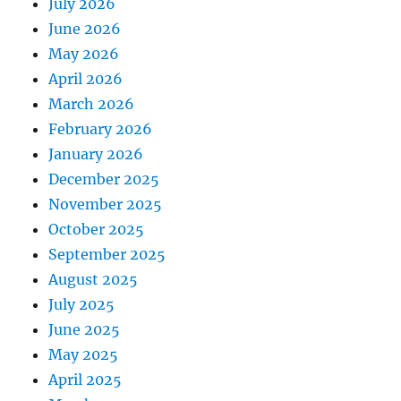
July 2026
June 2026
May 2026
April 2026
March 2026
February 2026
January 2026
December 2025
November 2025
October 2025
September 2025
August 2025
July 2025
June 2025
May 2025
April 2025