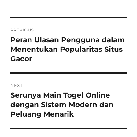
Post
PREVIOUS
navigation
Peran Ulasan Pengguna dalam
Previous
post:
Menentukan Popularitas Situs
Gacor
NEXT
Serunya Main Togel Online
Next
post:
dengan Sistem Modern dan
Peluang Menarik