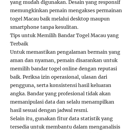
yang mudah digunakan. Desain yang responsif
memungkinkan pemain mengakses permainan
togel Macau baik melalui desktop maupun
smartphone tanpa kesulitan.
Tips untuk Memilih Bandar Togel Macau yang
Terbaik
Untuk memastikan pengalaman bermain yang
aman dan nyaman, pemain disarankan untuk
memilih bandar togel online dengan reputasi
baik. Periksa izin operasional, ulasan dari
pengguna, serta konsistensi hasil keluaran
angka. Bandar yang profesional tidak akan
memanipulasi data dan selalu menampilkan
hasil sesuai dengan jadwal resmi.
Selain itu, gunakan fitur data statistik yang
tersedia untuk membantu dalam menganalisis