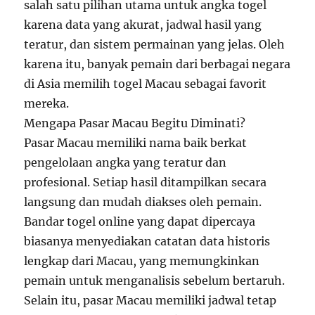
salah satu pilihan utama untuk angka togel
karena data yang akurat, jadwal hasil yang
teratur, dan sistem permainan yang jelas. Oleh
karena itu, banyak pemain dari berbagai negara
di Asia memilih togel Macau sebagai favorit
mereka.
Mengapa Pasar Macau Begitu Diminati?
Pasar Macau memiliki nama baik berkat
pengelolaan angka yang teratur dan
profesional. Setiap hasil ditampilkan secara
langsung dan mudah diakses oleh pemain.
Bandar togel online yang dapat dipercaya
biasanya menyediakan catatan data historis
lengkap dari Macau, yang memungkinkan
pemain untuk menganalisis sebelum bertaruh.
Selain itu, pasar Macau memiliki jadwal tetap