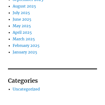
August 2025
July 2025
June 2025
May 2025
April 2025
March 2025
February 2025
January 2025
Categories
Uncategorized