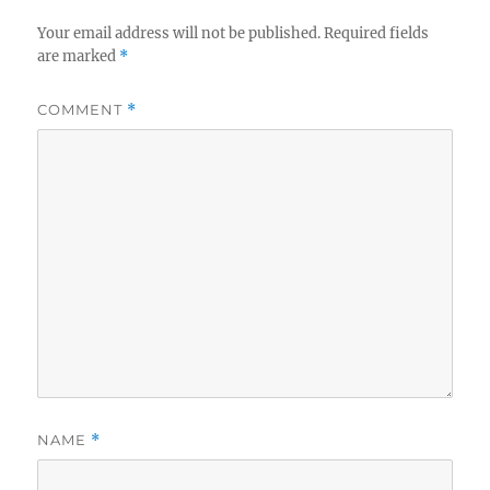
Your email address will not be published.
Required fields
are marked
*
COMMENT
*
NAME
*