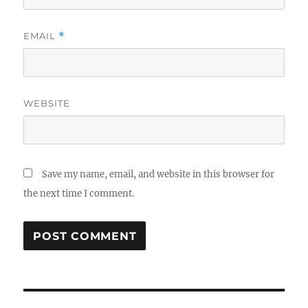
EMAIL
*
WEBSITE
Save my name, email, and website in this browser for
the next time I comment.
Post