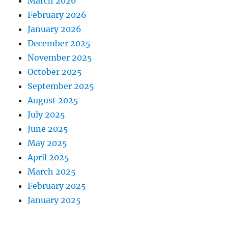
March 2026
February 2026
January 2026
December 2025
November 2025
October 2025
September 2025
August 2025
July 2025
June 2025
May 2025
April 2025
March 2025
February 2025
January 2025