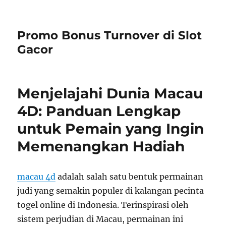
Promo Bonus Turnover di Slot
Gacor
Menjelajahi Dunia Macau
4D: Panduan Lengkap
untuk Pemain yang Ingin
Memenangkan Hadiah
macau 4d
adalah salah satu bentuk permainan
judi yang semakin populer di kalangan pecinta
togel online di Indonesia. Terinspirasi oleh
sistem perjudian di Macau, permainan ini