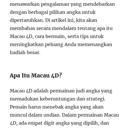
menawarkan pengalaman yang mendebarkan
dengan berbagai pilihan angka untuk
dipertaruhkan. Di artikel ini, kita akan
membahas secara mendalam tentang apa itu
Macau 4D, cara bermain, serta tips untuk
meningkatkan peluang Anda memenangkan
hadiah besar.
Apa Itu Macau 4D?
Macau 4D adalah permainan judi angka yang
memadukan keberuntungan dan strategi.
Pemain harus menebak angka yang akan
muncul dalam undian. Dalam permainan Macau
4D, ada empat digit angka yang dipilih, dan