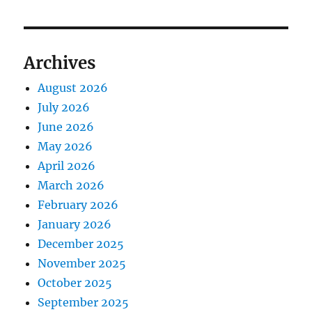
Archives
August 2026
July 2026
June 2026
May 2026
April 2026
March 2026
February 2026
January 2026
December 2025
November 2025
October 2025
September 2025