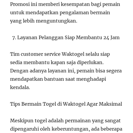
Promosi ini memberi kesempatan bagi pemain
untuk mendapatkan pengalaman bermain
yang lebih menguntungkan.
Layanan Pelanggan Siap Membantu 24 Jam
Tim customer service Waktogel selalu siap
sedia membantu kapan saja diperlukan.
Dengan adanya layanan ini, pemain bisa segera
mendapatkan bantuan saat menghadapi
kendala.
Tips Bermain Togel di Waktogel Agar Maksimal
Meskipun togel adalah permainan yang sangat
dipengaruhi oleh keberuntungan, ada beberapa