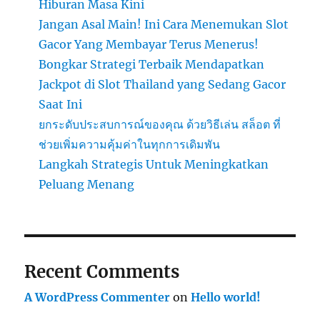
Hiburan Masa Kini
Jangan Asal Main! Ini Cara Menemukan Slot
Gacor Yang Membayar Terus Menerus!
Bongkar Strategi Terbaik Mendapatkan
Jackpot di Slot Thailand yang Sedang Gacor
Saat Ini
ยกระดับประสบการณ์ของคุณ ด้วยวิธีเล่น สล็อต ที่
ช่วยเพิ่มความคุ้มค่าในทุกการเดิมพัน
Langkah Strategis Untuk Meningkatkan
Peluang Menang
Recent Comments
A WordPress Commenter
on
Hello world!