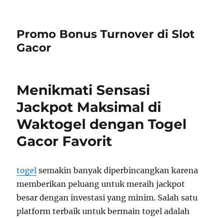
Promo Bonus Turnover di Slot
Gacor
Menikmati Sensasi
Jackpot Maksimal di
Waktogel dengan Togel
Gacor Favorit
togel
semakin banyak diperbincangkan karena
memberikan peluang untuk meraih jackpot
besar dengan investasi yang minim. Salah satu
platform terbaik untuk bermain togel adalah