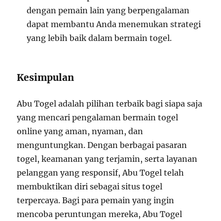
dengan pemain lain yang berpengalaman
dapat membantu Anda menemukan strategi
yang lebih baik dalam bermain togel.
Kesimpulan
Abu Togel adalah pilihan terbaik bagi siapa saja
yang mencari pengalaman bermain togel
online yang aman, nyaman, dan
menguntungkan. Dengan berbagai pasaran
togel, keamanan yang terjamin, serta layanan
pelanggan yang responsif, Abu Togel telah
membuktikan diri sebagai situs togel
terpercaya. Bagi para pemain yang ingin
mencoba peruntungan mereka, Abu Togel