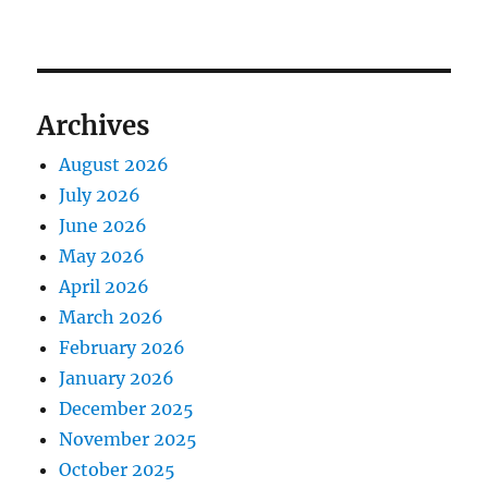
Archives
August 2026
July 2026
June 2026
May 2026
April 2026
March 2026
February 2026
January 2026
December 2025
November 2025
October 2025