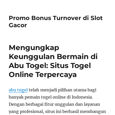
Promo Bonus Turnover di Slot
Gacor
Mengungkap
Keunggulan Bermain di
Abu Togel: Situs Togel
Online Terpercaya
abu togel
telah menjadi pilihan utama bagi
banyak pemain togel online di Indonesia.
Dengan berbagai fitur unggulan dan layanan
yang profesional, situs ini berhasil membangun