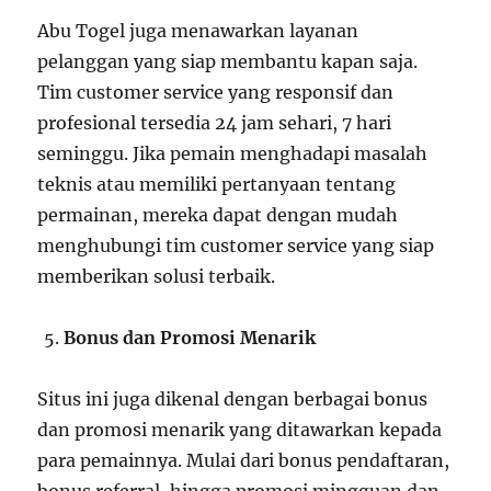
Abu Togel juga menawarkan layanan
pelanggan yang siap membantu kapan saja.
Tim customer service yang responsif dan
profesional tersedia 24 jam sehari, 7 hari
seminggu. Jika pemain menghadapi masalah
teknis atau memiliki pertanyaan tentang
permainan, mereka dapat dengan mudah
menghubungi tim customer service yang siap
memberikan solusi terbaik.
Bonus dan Promosi Menarik
Situs ini juga dikenal dengan berbagai bonus
dan promosi menarik yang ditawarkan kepada
para pemainnya. Mulai dari bonus pendaftaran,