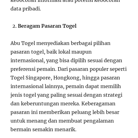
kebocoran informasi atau potensi kebocoran
data pribadi.
Beragam Pasaran Togel
Abu Togel menyediakan berbagai pilihan
pasaran togel, baik lokal maupun
internasional, yang bisa dipilih sesuai dengan
preferensi pemain. Dari pasaran populer seperti
Togel Singapore, Hongkong, hingga pasaran
internasional lainnya, pemain dapat memilih
jenis togel yang paling sesuai dengan strategi
dan keberuntungan mereka. Keberagaman
pasaran ini memberikan peluang lebih besar
untuk menang dan membuat pengalaman
bermain semakin menarik.