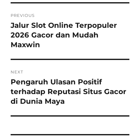
Post
PREVIOUS
navigation
Jalur Slot Online Terpopuler
Previous
post:
2026 Gacor dan Mudah
Maxwin
NEXT
Pengaruh Ulasan Positif
Next
post:
terhadap Reputasi Situs Gacor
di Dunia Maya