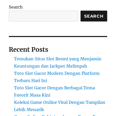
Search
SEARCH
Recent Posts
Temukan Situs Slot Resmi yang Menjamin
Keuntungan dan Jackpot Melimpah
Toto Slot Gacor Modern Dengan Platform
Terbaru Hari Ini
Toto Slot Gacor Dengan Berbagai Tema
Favorit Masa Kini
Koleksi Game Online Viral Dengan Tampilan
Lebih Menarik