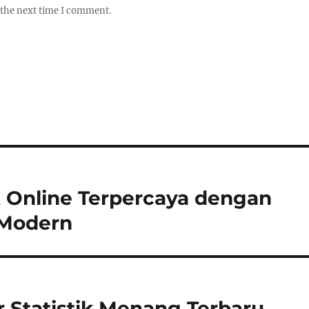
 the next time I comment.
ot Online Terpercaya dengan
 Modern
r Statistik Menang Terbaru