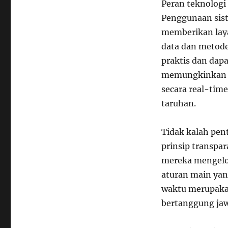
Peran teknologi 
Penggunaan sist
memberikan laya
data dan metode
praktis dan dapa
memungkinkan ba
secara real-ti
taruhan.
Tidak kalah pen
prinsip transpar
mereka mengelo
aturan main yan
waktu merupakan
bertanggung ja