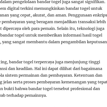
dalam pengelolaan bandar togel juga sangat signifikan.
em digital terkini memungkinkan bandar togel untuk
nan yang cepat, akurat, dan aman. Penggunaan enkrips
 pembayaran yang beragam menjadikan transaksi lebih
t dipercaya oleh para pemain. Selain itu, teknologi juga
ndar togel untuk memberikan informasi hasil togel
me, yang sangat membantu dalam pengambilan keputusan
ting, bandar togel terpercaya juga menjunjung tinggi
ansi dan keadilan. Hal ini dapat dilihat dari bagaimana
la sistem permainan dan pembayaran. Ketentuan dan
g jelas serta proses pembayaran kemenangan yang tepa
 bukti bahwa bandar togel tersebut profesional dan
wab terhadap pemainnya.