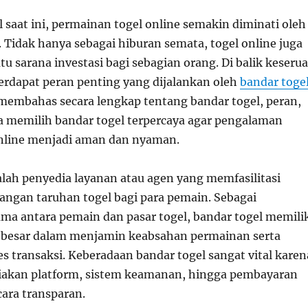
l saat ini, permainan togel online semakin diminati oleh
 Tidak hanya sebagai hiburan semata, togel online juga
tu sarana investasi bagi sebagian orang. Di balik keseru
terdapat peran penting yang dijalankan oleh
bandar toge
n membahas secara lengkap tentang bandar togel, peran,
a memilih bandar togel terpercaya agar pengalaman
nline menjadi aman dan nyaman.
alah penyedia layanan atau agen yang memfasilitasi
angan taruhan togel bagi para pemain. Sebagai
a antara pemain dan pasar togel, bandar togel memili
 besar dalam menjamin keabsahan permainan serta
s transaksi. Keberadaan bandar togel sangat vital karen
akan platform, sistem keamanan, hingga pembayaran
ara transparan.