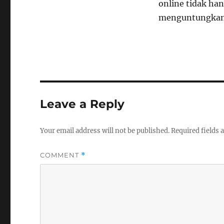
online tidak han
menguntungkan
Leave a Reply
Your email address will not be published.
Required fields
COMMENT
*