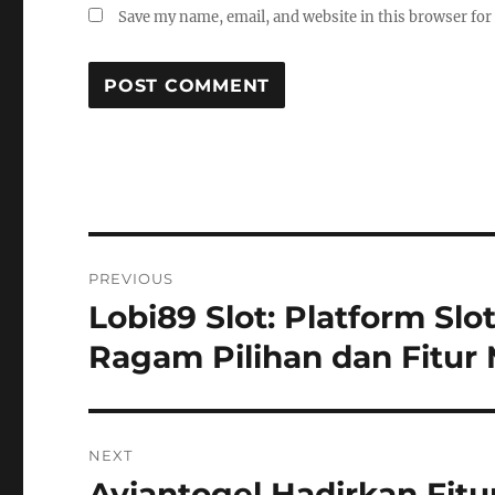
Save my name, email, and website in this browser for
Post
PREVIOUS
navigation
Lobi89 Slot: Platform Sl
Previous
post:
Ragam Pilihan dan Fitur
NEXT
Aviantogel Hadirkan Fitu
Next