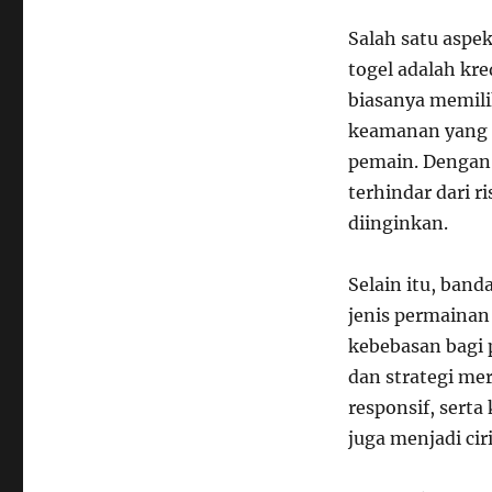
Salah satu aspe
togel adalah kre
biasanya memilik
keamanan yang k
pemain. Dengan 
terhindar dari r
diinginkan.
Selain itu, ban
jenis permainan
kebebasan bagi 
dan strategi me
responsif, sert
juga menjadi cir