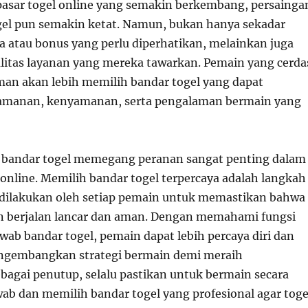
asar togel online yang semakin berkembang, persainga
gel pun semakin ketat. Namun, bukan hanya sekadar
a atau bonus yang perlu diperhatikan, melainkan juga
alitas layanan yang mereka tawarkan. Pemain yang cerda
an akan lebih memilih bandar togel yang dapat
manan, kenyamanan, serta pengalaman bermain yang
 bandar togel memegang peranan sangat penting dalam
 online. Memilih bandar togel terpercaya adalah langkah
 dilakukan oleh setiap pemain untuk memastikan bahwa
an berjalan lancar dan aman. Dengan memahami fungsi
wab bandar togel, pemain dapat lebih percaya diri dan
ngembangkan strategi bermain demi meraih
agai penutup, selalu pastikan untuk bermain secara
ab dan memilih bandar togel yang profesional agar toge