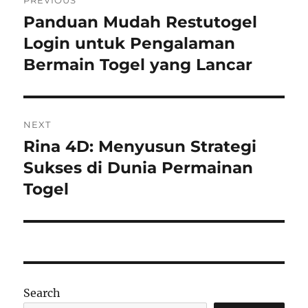
PREVIOUS
navigation
Panduan Mudah Restutogel
Previous
post:
Login untuk Pengalaman
Bermain Togel yang Lancar
NEXT
Rina 4D: Menyusun Strategi
Next
post:
Sukses di Dunia Permainan
Togel
Search