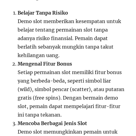
Belajar Tanpa Risiko
Demo slot memberikan kesempatan untuk
belajar tentang permainan slot tanpa
adanya risiko finansial. Pemain dapat
berlatih sebanyak mungkin tanpa takut
kehilangan uang.
Mengenal Fitur Bonus
Setiap permainan slot memiliki fitur bonus
yang berbeda-beda, seperti simbol liar
(wild), simbol pencar (scatter), atau putaran
gratis (free spins). Dengan bermain demo
slot, pemain dapat mempelajari fitur-fitur
ini tanpa tekanan.
Mencoba Berbagai Jenis Slot
Demo slot memungkinkan pemain untuk