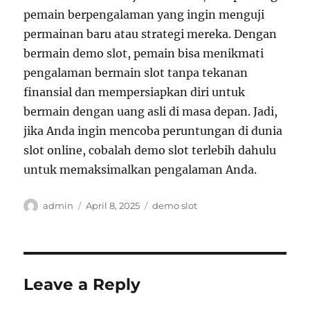
pemain berpengalaman yang ingin menguji
permainan baru atau strategi mereka. Dengan
bermain demo slot, pemain bisa menikmati
pengalaman bermain slot tanpa tekanan
finansial dan mempersiapkan diri untuk
bermain dengan uang asli di masa depan. Jadi,
jika Anda ingin mencoba peruntungan di dunia
slot online, cobalah demo slot terlebih dahulu
untuk memaksimalkan pengalaman Anda.
Author
Posted
Tags
admin
April 8, 2025
demo slot
on
Leave a Reply