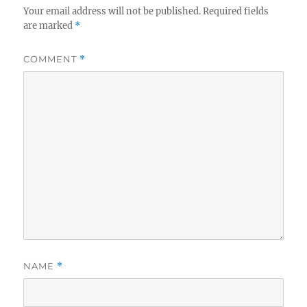
Your email address will not be published.
Required fields
are marked
*
COMMENT
*
NAME
*