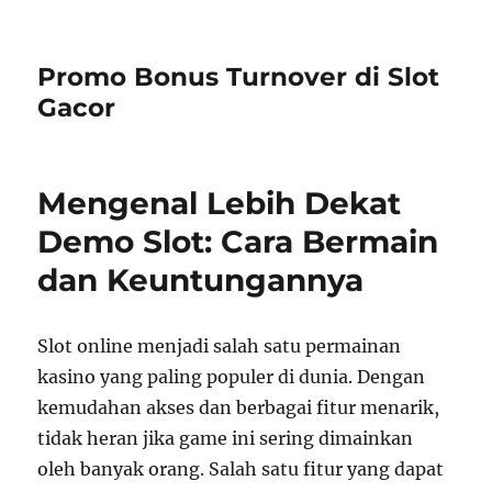
Promo Bonus Turnover di Slot
Gacor
Mengenal Lebih Dekat
Demo Slot: Cara Bermain
dan Keuntungannya
Slot online menjadi salah satu permainan
kasino yang paling populer di dunia. Dengan
kemudahan akses dan berbagai fitur menarik,
tidak heran jika game ini sering dimainkan
oleh banyak orang. Salah satu fitur yang dapat