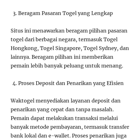
Beragam Pasaran Togel yang Lengkap
Situs ini menawarkan beragam pilihan pasaran
togel dari berbagai negara, termasuk Togel
Hongkong, Togel Singapore, Togel Sydney, dan
lainnya. Beragam pilihan ini memberikan
pemain lebih banyak peluang untuk menang.
Proses Deposit dan Penarikan yang Efisien
Waktogel menyediakan layanan deposit dan
penarikan yang cepat dan tanpa masalah.
Pemain dapat melakukan transaksi melalui
banyak metode pembayaran, termasuk transfer
bank lokal dan e-wallet. Proses penarikan juga