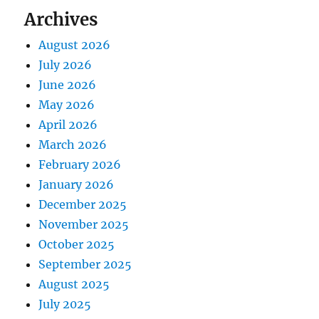
Archives
August 2026
July 2026
June 2026
May 2026
April 2026
March 2026
February 2026
January 2026
December 2025
November 2025
October 2025
September 2025
August 2025
July 2025