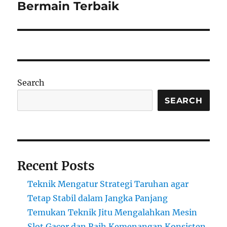
Bermain Terbaik
Search
SEARCH
Recent Posts
Teknik Mengatur Strategi Taruhan agar
Tetap Stabil dalam Jangka Panjang
Temukan Teknik Jitu Mengalahkan Mesin
Slot Gacor dan Raih Kemenangan Konsisten