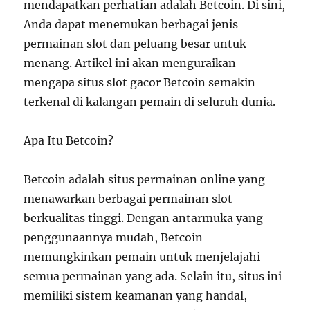
mendapatkan perhatian adalah Betcoin. Di sini,
Anda dapat menemukan berbagai jenis
permainan slot dan peluang besar untuk
menang. Artikel ini akan menguraikan
mengapa situs slot gacor Betcoin semakin
terkenal di kalangan pemain di seluruh dunia.
Apa Itu Betcoin?
Betcoin adalah situs permainan online yang
menawarkan berbagai permainan slot
berkualitas tinggi. Dengan antarmuka yang
penggunaannya mudah, Betcoin
memungkinkan pemain untuk menjelajahi
semua permainan yang ada. Selain itu, situs ini
memiliki sistem keamanan yang handal,