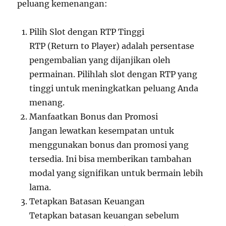
peluang kemenangan:
Pilih Slot dengan RTP Tinggi
RTP (Return to Player) adalah persentase
pengembalian yang dijanjikan oleh
permainan. Pilihlah slot dengan RTP yang
tinggi untuk meningkatkan peluang Anda
menang.
Manfaatkan Bonus dan Promosi
Jangan lewatkan kesempatan untuk
menggunakan bonus dan promosi yang
tersedia. Ini bisa memberikan tambahan
modal yang signifikan untuk bermain lebih
lama.
Tetapkan Batasan Keuangan
Tetapkan batasan keuangan sebelum