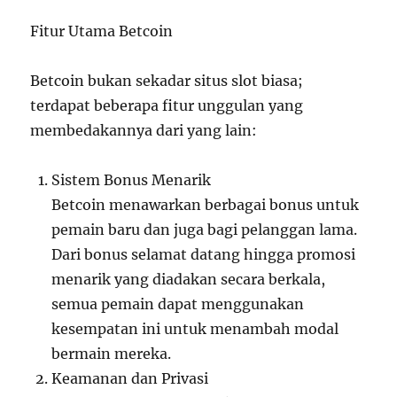
Fitur Utama Betcoin
Betcoin bukan sekadar situs slot biasa;
terdapat beberapa fitur unggulan yang
membedakannya dari yang lain:
Sistem Bonus Menarik
Betcoin menawarkan berbagai bonus untuk
pemain baru dan juga bagi pelanggan lama.
Dari bonus selamat datang hingga promosi
menarik yang diadakan secara berkala,
semua pemain dapat menggunakan
kesempatan ini untuk menambah modal
bermain mereka.
Keamanan dan Privasi