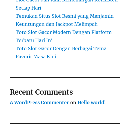
Setiap Hari
Temukan Situs Slot Resmi yang Menjamin
Keuntungan dan Jackpot Melimpah
Toto Slot Gacor Modern Dengan Platform
Terbaru Hari Ini
Toto Slot Gacor Dengan Berbagai Tema
Favorit Masa Kini
Recent Comments
A WordPress Commenter
on
Hello world!