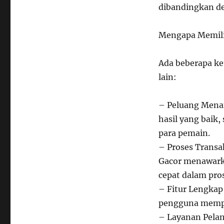
dibandingkan den
Mengapa Memili
Ada beberapa ke
lain:
– Peluang Menan
hasil yang baik
para pemain.
– Proses Transa
Gacor menawark
cepat dalam pro
– Fitur Lengka
pengguna memp
– Layanan Pela