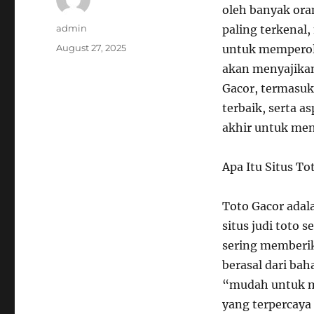
oleh banyak ora
Author
admin
paling terkenal
Posted
August 27, 2025
untuk memperole
on
akan menyajikan
Gacor, termasuk 
terbaik, serta 
akhir untuk men
Apa Itu Situs To
Toto Gacor adal
situs judi toto
sering memberi
berasal dari bah
“mudah untuk me
yang terpercaya