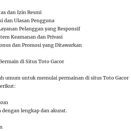
tas dan Izin Resmi
si dan Ulasan Pengguna
Layanan Pelanggan yang Responsif
stem Keamanan dan Privasi
onus dan Promosi yang Ditawarkan
Bermain di Situs Toto Gacor
h umum untuk memulai permainan di situs Toto Gacor
erikut:
Akun
da dengan lengkap dan akurat.
un