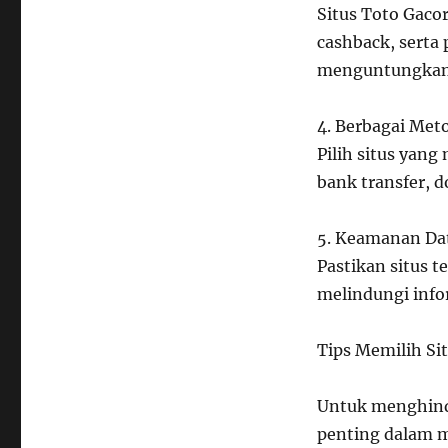
Situs Toto Gaco
cashback, serta 
menguntungkan 
4. Berbagai Me
Pilih situs yan
bank transfer, d
5. Keamanan Dat
Pastikan situs 
melindungi infor
Tips Memilih Si
Untuk menghinda
penting dalam m