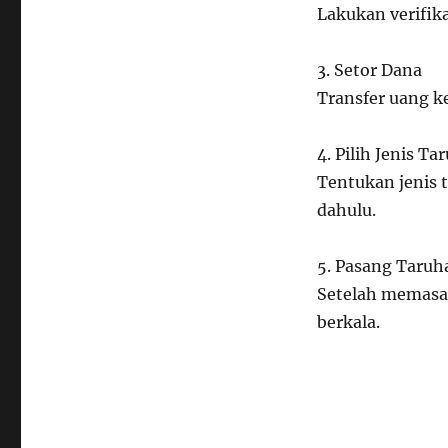
Lakukan verifika
3. Setor Dana
Transfer uang 
4. Pilih Jenis Ta
Tentukan jenis t
dahulu.
5. Pasang Taruh
Setelah memasan
berkala.