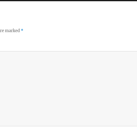
 are marked
*