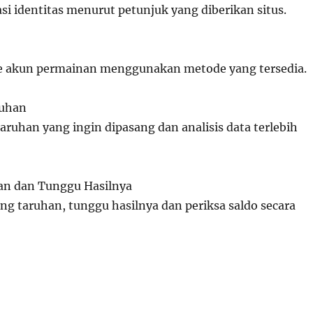
si identitas menurut petunjuk yang diberikan situs.
ke akun permainan menggunakan metode yang tersedia.
ruhan
aruhan yang ingin dipasang dan analisis data terlebih
an dan Tunggu Hasilnya
g taruhan, tunggu hasilnya dan periksa saldo secara