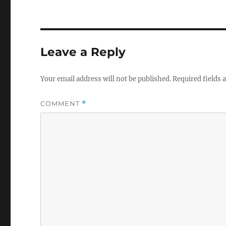
Leave a Reply
Your email address will not be published.
Required fields
COMMENT
*