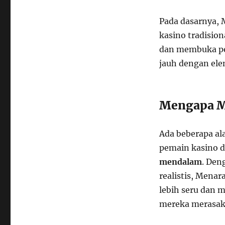
Pada dasarnya, 
kasino tradisio
dan membuka pe
jauh dengan ele
Mengapa M
Ada beberapa al
pemain kasino d
mendalam
. Den
realistis, Mena
lebih seru dan m
mereka merasaka