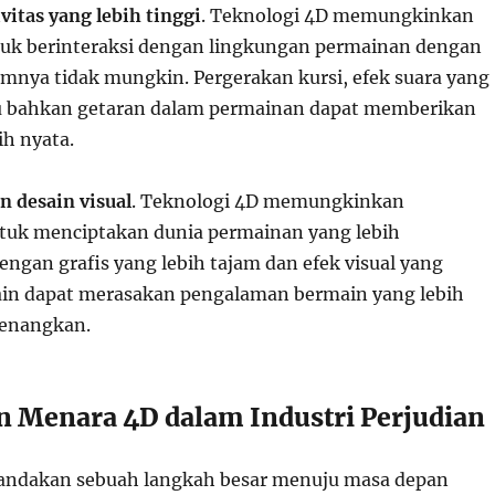
vitas yang lebih tinggi
. Teknologi 4D memungkinkan
uk berinteraksi dengan lingkungan permainan dengan
umnya tidak mungkin. Pergerakan kursi, efek suara yang
au bahkan getaran dalam permainan dapat memberikan
ih nyata.
an desain visual
. Teknologi 4D memungkinkan
uk menciptakan dunia permainan yang lebih
ngan grafis yang lebih tajam dan efek visual yang
n dapat merasakan pengalaman bermain yang lebih
enangkan.
 Menara 4D dalam Industri Perjudian
ndakan sebuah langkah besar menuju masa depan