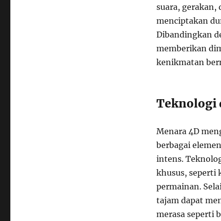
suara, gerakan,
menciptakan dun
Dibandingkan d
memberikan dim
kenikmatan ber
Teknologi 
Menara 4D meng
berbagai eleme
intens. Teknolo
khusus, seperti 
permainan. Selai
tajam dapat me
merasa seperti b