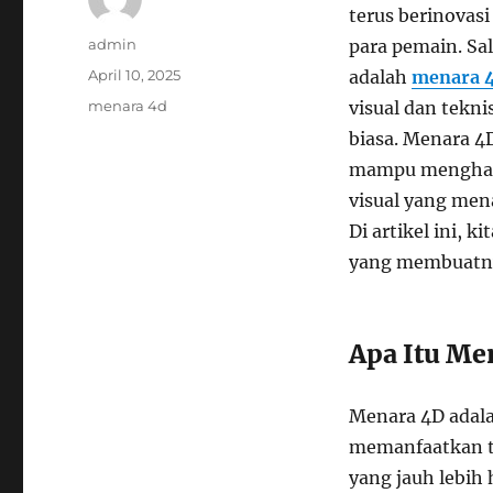
terus berinovas
Author
admin
para pemain. Sal
Posted
April 10, 2025
adalah
menara 
on
Tags
menara 4d
visual dan tekn
biasa. Menara 4
mampu menghadir
visual yang men
Di artikel ini, 
yang membuatnya
Apa Itu Me
Menara 4D adala
memanfaatkan t
yang jauh lebih