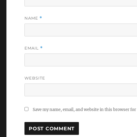
NAME
*
EMAIL
*
WEBSITE
Save my name, email, and website in this browser for