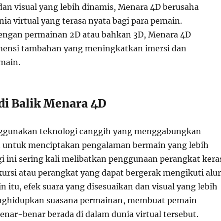
 dan visual yang lebih dinamis, Menara 4D berusaha
ia virtual yang terasa nyata bagi para pemain.
engan permainan 2D atau bahkan 3D, Menara 4D
ensi tambahan yang meningkatkan imersi dan
main.
di Balik Menara 4D
gunakan teknologi canggih yang menggabungkan
n untuk menciptakan pengalaman bermain yang lebih
gi ini sering kali melibatkan penggunaan perangkat kera
kursi atau perangkat yang dapat bergerak mengikuti alur
n itu, efek suara yang disesuaikan dan visual yang lebih
nghidupkan suasana permainan, membuat pemain
enar-benar berada di dalam dunia virtual tersebut.