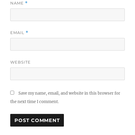
NAME
*
EMAIL
*
WEBSITE
Save my name, email, and website in this browser for
the next time I comment.