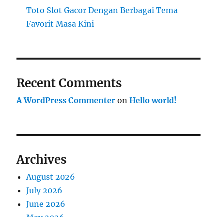
Toto Slot Gacor Dengan Berbagai Tema
Favorit Masa Kini
Recent Comments
A WordPress Commenter
on
Hello world!
Archives
August 2026
July 2026
June 2026