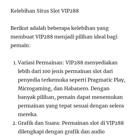
Kelebihan Situs Slot VIP288
Berikut adalah beberapa kelebihan yang
membuat VIP288 menjadi pilihan ideal bagi
pemain:
Variasi Permainan: VIP288 menyediakan
lebih dari 100 jenis permainan slot dari
penyedia terkemuka seperti Pragmatic Play,
Microgaming, dan Habanero. Dengan
banyak pilihan, pemain dapat menemukan
permainan yang tepat sesuai dengan selera
mereka.
Grafik dan Suara: Permainan slot di VIP288
dilengkapi dengan grafik dan audio