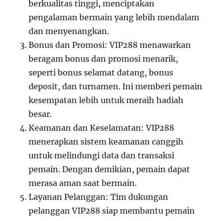
berkualitas tinggi, menciptakan
pengalaman bermain yang lebih mendalam
dan menyenangkan.
Bonus dan Promosi: VIP288 menawarkan
beragam bonus dan promosi menarik,
seperti bonus selamat datang, bonus
deposit, dan turnamen. Ini memberi pemain
kesempatan lebih untuk meraih hadiah
besar.
Keamanan dan Keselamatan: VIP288
menerapkan sistem keamanan canggih
untuk melindungi data dan transaksi
pemain. Dengan demikian, pemain dapat
merasa aman saat bermain.
Layanan Pelanggan: Tim dukungan
pelanggan VIP288 siap membantu pemain