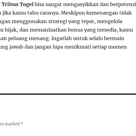
i
Tribun Togel
bisa sangat mengasyikkan dan berpotens
jika kamu tahu caranya. Meskipun kemenangan tidak
engan menggunakan strategi yang tepat, mengelola
n bijak, dan memanfaatkan bonus yang tersedia, kamu
an peluang menang. Ingatlah untuk selalu bermain
ung jawab dan jangan lupa menikmati setiap momen
 are marked
*