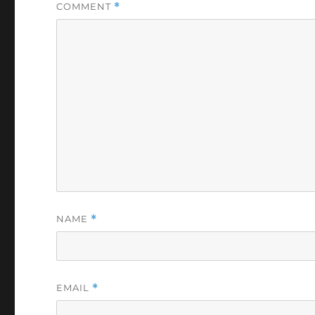
COMMENT
*
NAME
*
EMAIL
*