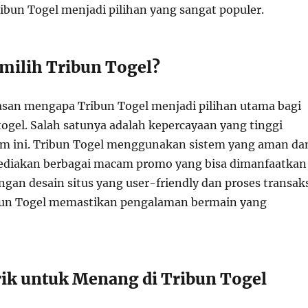
ribun Togel menjadi pilihan yang sangat populer.
ilih Tribun Togel?
asan mengapa Tribun Togel menjadi pilihan utama bagi
ogel. Salah satunya adalah kepercayaan yang tinggi
rm ini. Tribun Togel menggunakan sistem yang aman da
yediakan berbagai macam promo yang bisa dimanfaatkan
gan desain situs yang user-friendly dan proses transak
ibun Togel memastikan pengalaman bermain yang
rik untuk Menang di Tribun Togel