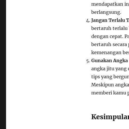
mendapatkan in
berlangsung.
Jangan Terlalu 
bertaruh terla
dengan cepat. Pa
bertaruh secara
kemenangan besa
Gunakan Angka 
angka jitu yang 
tips yang bergu
Meskipun angka 
memberi kamu pa
Kesimpula