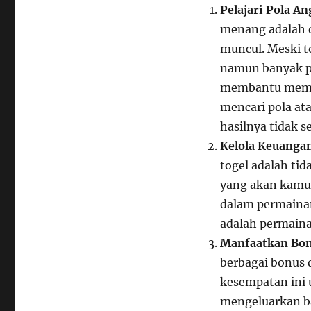
Pelajari Pola A
menang adalah d
muncul. Meski t
namun banyak p
membantu mempr
mencari pola at
hasilnya tidak s
Kelola Keuangan
togel adalah ti
yang akan kamu 
dalam permainan
adalah permaina
Manfaatkan Bo
berbagai bonus
kesempatan ini
mengeluarkan ba