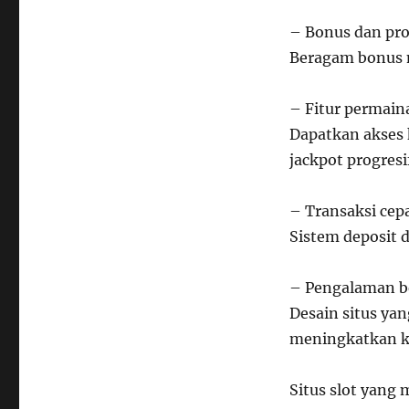
– Bonus dan pr
Beragam bonus 
– Fitur permain
Dapatkan akses k
jackpot progresi
– Transaksi cep
Sistem deposit 
– Pengalaman 
Desain situs ya
meningkatkan k
Situs slot yang