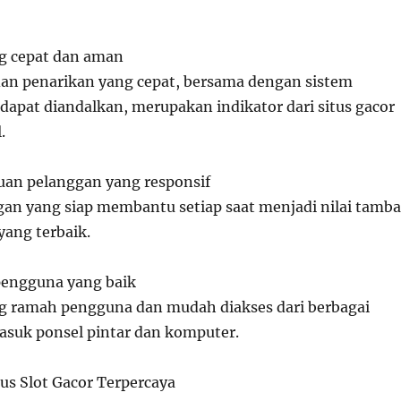
ng cepat dan aman
dan penarikan yang cepat, bersama dengan sistem
apat diandalkan, merupakan indikator dari situs gacor
.
uan pelanggan yang responsif
an yang siap membantu setiap saat menjadi nilai tamb
 yang terbaik.
pengguna yang baik
ng ramah pengguna dan mudah diakses dari berbagai
asuk ponsel pintar dan komputer.
us Slot Gacor Terpercaya