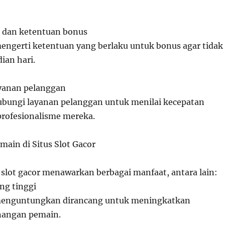
t dan ketentuan bonus
engerti ketentuan yang berlaku untuk bonus agar tidak
ian hari.
layanan pelanggan
bungi layanan pelanggan untuk menilai kecepatan
rofesionalisme mereka.
ain di Situs Slot Gacor
 slot gacor menawarkan berbagai manfaat, antara lain:
ng tinggi
menguntungkan dirancang untuk meningkatkan
nangan pemain.