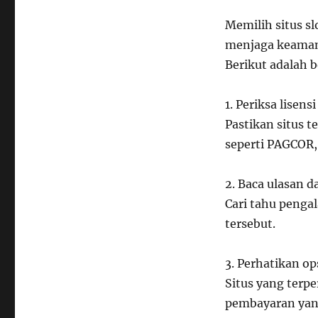
Memilih situs sl
menjaga keaman
Berikut adalah 
1. Periksa lisens
Pastikan situs t
seperti PAGCOR,
2. Baca ulasan d
Cari tahu penga
tersebut.
3. Perhatikan o
Situs yang terp
pembayaran yang