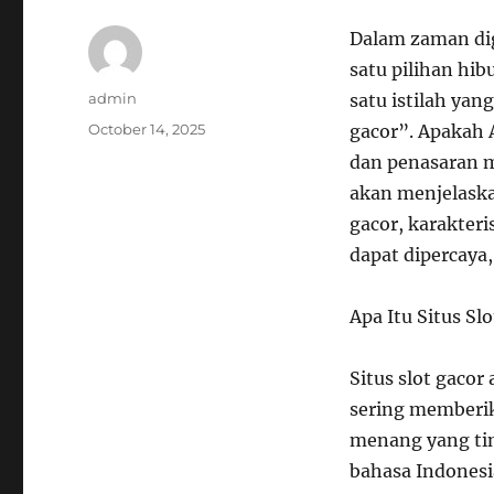
Dalam zaman dig
satu pilihan hib
Author
admin
satu istilah yan
Posted
October 14, 2025
gacor”. Apakah 
on
dan penasaran me
akan menjelaska
gacor, karakteri
dapat dipercaya,
Apa Itu Situs Sl
Situs slot gacor
sering memberi
menang yang ting
bahasa Indonesia