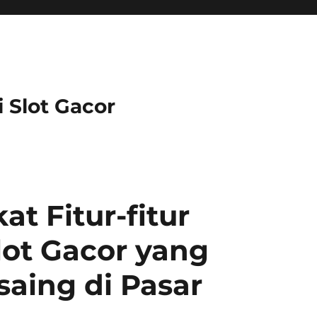
 Slot Gacor
at Fitur-fitur
lot Gacor yang
aing di Pasar