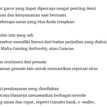
ot gacor yang dapat dipercaya sangat penting demi
an dan kenyamanan saat bermain.
beberapa saran yang bisa Anda terapkan:
i dan izin yang sah
ersebut memiliki lisensi dari badan perjudian yang diakui
 Malta Gaming Authority, atau Curacao.
an testimoni dari pemain
laman pemain lain untuk memastikan reputasi situs
psi pembayaran yang disediakan
ercaya biasanya menawarkan berbagai metode
 aman dan cepat, seperti transfer bank, e-wallet,