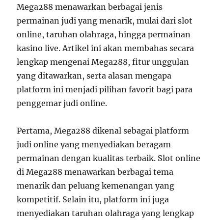
Mega288 menawarkan berbagai jenis
permainan judi yang menarik, mulai dari slot
online, taruhan olahraga, hingga permainan
kasino live. Artikel ini akan membahas secara
lengkap mengenai Mega288, fitur unggulan
yang ditawarkan, serta alasan mengapa
platform ini menjadi pilihan favorit bagi para
penggemar judi online.
Pertama, Mega288 dikenal sebagai platform
judi online yang menyediakan beragam
permainan dengan kualitas terbaik. Slot online
di Mega288 menawarkan berbagai tema
menarik dan peluang kemenangan yang
kompetitif. Selain itu, platform ini juga
menyediakan taruhan olahraga yang lengkap