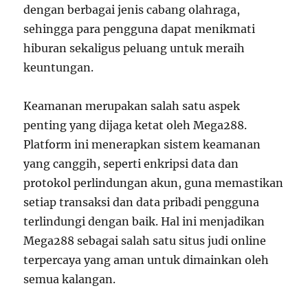
dengan berbagai jenis cabang olahraga,
sehingga para pengguna dapat menikmati
hiburan sekaligus peluang untuk meraih
keuntungan.
Keamanan merupakan salah satu aspek
penting yang dijaga ketat oleh Mega288.
Platform ini menerapkan sistem keamanan
yang canggih, seperti enkripsi data dan
protokol perlindungan akun, guna memastikan
setiap transaksi dan data pribadi pengguna
terlindungi dengan baik. Hal ini menjadikan
Mega288 sebagai salah satu situs judi online
terpercaya yang aman untuk dimainkan oleh
semua kalangan.