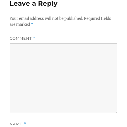
Leave a Reply
Your email address will not be published.
Required fields
are marked
*
COMMENT
*
NAME
*