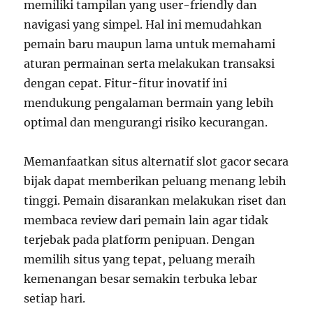
memiliki tampilan yang user-friendly dan
navigasi yang simpel. Hal ini memudahkan
pemain baru maupun lama untuk memahami
aturan permainan serta melakukan transaksi
dengan cepat. Fitur-fitur inovatif ini
mendukung pengalaman bermain yang lebih
optimal dan mengurangi risiko kecurangan.
Memanfaatkan situs alternatif slot gacor secara
bijak dapat memberikan peluang menang lebih
tinggi. Pemain disarankan melakukan riset dan
membaca review dari pemain lain agar tidak
terjebak pada platform penipuan. Dengan
memilih situs yang tepat, peluang meraih
kemenangan besar semakin terbuka lebar
setiap hari.