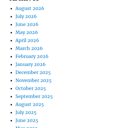
August 2026
July 2026
June 2026
May 2026
April 2026
March 2026
February 2026
January 2026
December 2025
November 2025
October 2025
September 2025
August 2025
July 2025
June 2025