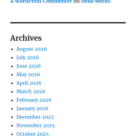
A WordPress Commenter
on
Hello world!
Archives
August 2026
July 2026
June 2026
May 2026
April 2026
March 2026
February 2026
January 2026
December 2025
November 2025
October 2025