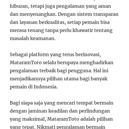
hiburan, tetapi juga pengalaman yang aman
dan menyenangkan. Dengan sistem transparan
dan layanan berkualitas, setiap pemain bisa
merasa tenang tanpa perlu khawatir tentang
masalah keamanan.
Sebagai platform yang terus berinovasi,
MataramToto selalu berupaya menghadirkan
pengalaman terbaik bagi pengguna. Hal ini
menjadikannya pilihan utama bagi banyak
pemain di Indonesia.
Bagi siapa saja yang mencari tempat bermain
dengan jaminan keadilan dan perlindungan
yang maksimal, MataramToto adalah pilihan
yang tepat. Nikmati pengalaman bermain