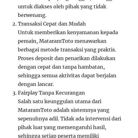
untuk diakses oleh pihak yang tidak
berwenang.
Transaksi Cepat dan Mudah
Untuk memberikan kenyamanan kepada
pemain, MataramToto menawarkan
berbagai metode transaksi yang praktis.
Proses deposit dan penarikan dilakukan
dengan cepat dan tanpa hambatan,
sehingga semua aktivitas dapat berjalan
dengan lancar.
Fairplay Tanpa Kecurangan
Salah satu keunggulan utama dari
MataramToto adalah sistemnya yang
sepenuhnya adil. Tidak ada intervensi dari
pihak luar yang memengaruhi hasil,
sehingga setiap peserta memiliki