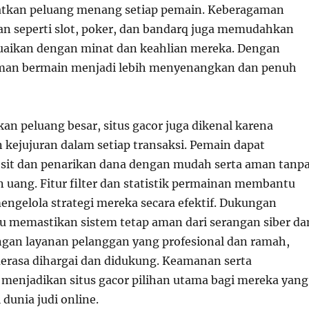
tkan peluang menang setiap pemain. Keberagaman
an seperti slot, poker, dan bandarq juga memudahkan
aikan dengan minat dan keahlian mereka. Dengan
aman bermain menjadi lebih menyenangkan dan penuh
an peluang besar, situs gacor juga dikenal karena
 kejujuran dalam setiap transaksi. Pemain dapat
sit dan penarikan dana dengan mudah serta aman tanp
n uang. Fitur filter dan statistik permainan membantu
ngelola strategi mereka secara efektif. Dukungan
ru memastikan sistem tetap aman dari serangan siber da
gan layanan pelanggan yang profesional dan ramah,
erasa dihargai dan didukung. Keamanan serta
menjadikan situs gacor pilihan utama bagi mereka yang
dunia judi online.