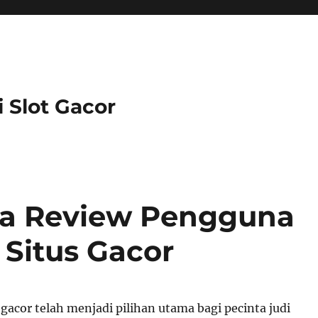
 Slot Gacor
a Review Pengguna
Situs Gacor
 gacor telah menjadi pilihan utama bagi pecinta judi