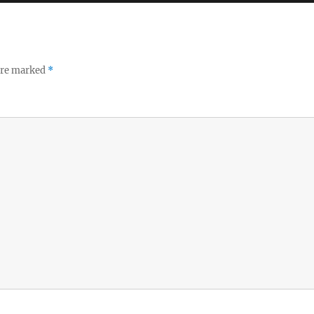
 are marked
*