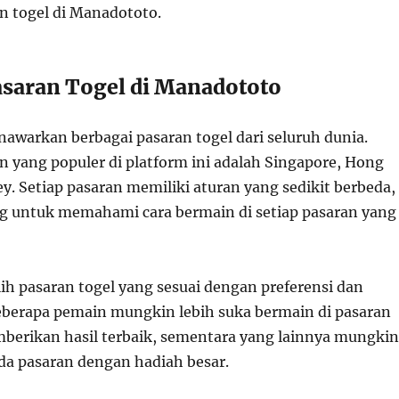
 togel di Manadototo.
saran Togel di Manadototo
warkan berbagai pasaran togel dari seluruh dunia.
n yang populer di platform ini adalah Singapore, Hong
y. Setiap pasaran memiliki aturan yang sedikit berbeda,
g untuk memahami cara bermain di setiap pasaran yang
ih pasaran togel yang sesuai dengan preferensi dan
Beberapa pemain mungkin lebih suka bermain di pasaran
berikan hasil terbaik, sementara yang lainnya mungkin
ada pasaran dengan hadiah besar.