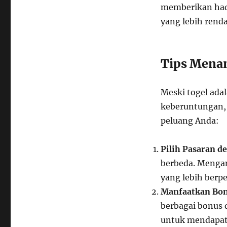
memberikan had
yang lebih rend
Tips Mena
Meski togel ada
keberuntungan,
peluang Anda:
Pilih Pasaran d
berbeda. Mengan
yang lebih berp
Manfaatkan Bon
berbagai bonus 
untuk mendapat