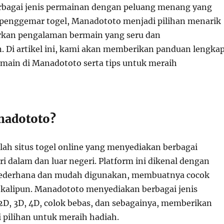
bagai jenis permainan dengan peluang menang yang
a penggemar togel, Manadototo menjadi pilihan menarik
kan pengalaman bermain yang seru dan
Di artikel ini, kami akan memberikan panduan lengka
rmain di Manadototo serta tips untuk meraih
nadototo?
ah situs togel online yang menyediakan berbagai
ri dalam dan luar negeri. Platform ini dikenal dengan
sederhana dan mudah digunakan, membuatnya cocok
kalipun. Manadototo menyediakan berbagai jenis
 2D, 3D, 4D, colok bebas, dan sebagainya, memberikan
 pilihan untuk meraih hadiah.