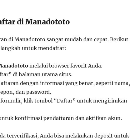
ftar di Manadototo
ran di Manadototo sangat mudah dan cepat. Berikut
-langkah untuk mendaftar:
 Manadototo
melalui browser favorit Anda.
ftar” di halaman utama situs.
daftaran dengan informasi yang benar, seperti nama,
lepon, dan password.
 formulir, klik tombol “Daftar” untuk mengirimkan
untuk konfirmasi pendaftaran dan aktifkan akun.
da terverifikasi, Anda bisa melakukan deposit untuk