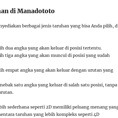
han di Manadototo
ediakan berbagai jenis taruhan yang bisa Anda pilih, d
h dua angka yang akan keluar di posisi tertentu.
h tiga angka yang akan muncul di posisi yang sudah
h empat angka yang akan keluar dengan urutan yang
ebak satu angka yang keluar di salah satu posisi, tanpa
rutan.
bih sederhana seperti 2D memiliki peluang menang yan
ementara taruhan yang lebih kompleks seperti 4D