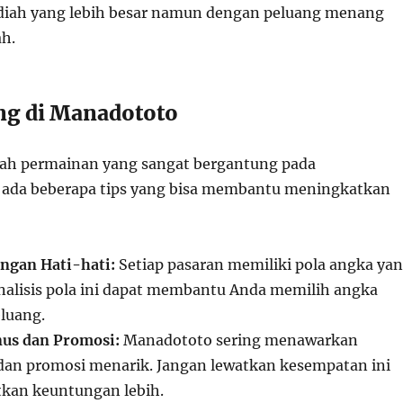
iah yang lebih besar namun dengan peluang menang
ah.
ng di Manadototo
lah permainan yang sangat bergantung pada
 ada beberapa tips yang bisa membantu meningkatkan
engan Hati-hati:
Setiap pasaran memiliki pola angka ya
alisis pola ini dapat membantu Anda memilih angka
eluang.
us dan Promosi:
Manadototo sering menawarkan
dan promosi menarik. Jangan lewatkan kesempatan ini
kan keuntungan lebih.