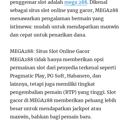
penggemar slot adalah
mega 288
. Dikenal
sebagai situs slot online yang gacor, MEGA288
menawarkan pengalaman bermain yang
istimewa: mudah untuk mendapatkan maxwin
dan cepat untuk penarikan dana.
MEGA288: Situs Slot Online Gacor
MEGA288 tidak hanya memberikan opsi
permainan slot dari penyedia terkenal seperti
Pragmatic Play, PG Soft, Habanero, dan
lainnya, tetapi juga memiliki tingkat
pengembalian pemain (RTP) yang tinggi. Slot
gacor di MEGA288 memberikan peluang lebih
besar untuk mendapatkan jackpot atau
maxwin, bahkan bagi pemain baru.