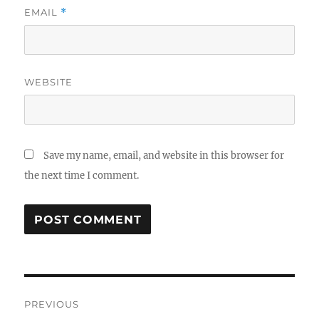
EMAIL
*
WEBSITE
Save my name, email, and website in this browser for
the next time I comment.
Post
PREVIOUS