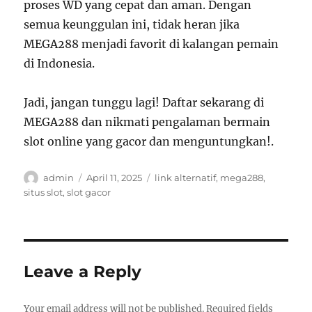
proses WD yang cepat dan aman. Dengan
semua keunggulan ini, tidak heran jika
MEGA288 menjadi favorit di kalangan pemain
di Indonesia.
Jadi, jangan tunggu lagi! Daftar sekarang di
MEGA288 dan nikmati pengalaman bermain
slot online yang gacor dan menguntungkan!.
Author
Posted
Tags
admin
April 11, 2025
link alternatif
,
mega288
,
on
situs slot
,
slot gacor
Leave a Reply
Your email address will not be published.
Required fields