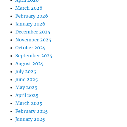
April 2026
March 2026
February 2026
January 2026
December 2025
November 2025
October 2025
September 2025
August 2025
July 2025
June 2025
May 2025
April 2025
March 2025
February 2025
January 2025