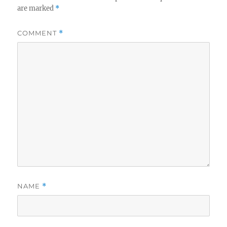
are marked
*
COMMENT
*
NAME
*