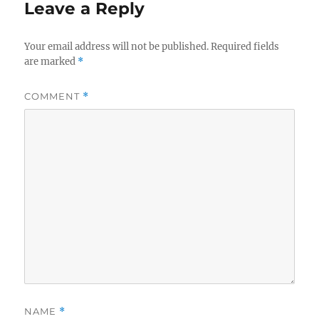
Leave a Reply
Your email address will not be published.
Required fields
are marked
*
COMMENT
*
NAME
*