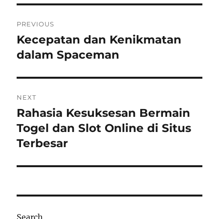
Post
PREVIOUS
navigation
Kecepatan dan Kenikmatan
Previous
post:
dalam Spaceman
NEXT
Rahasia Kesuksesan Bermain
Next
post:
Togel dan Slot Online di Situs
Terbesar
Search