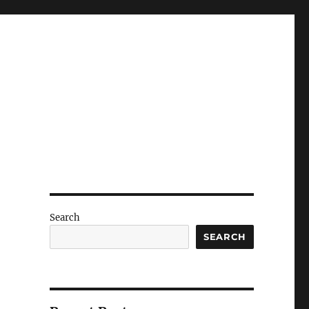
Search
SEARCH