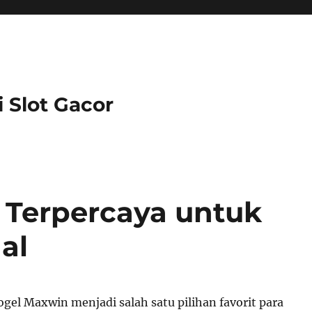
 Slot Gacor
e Terpercaya untuk
al
ogel Maxwin menjadi salah satu pilihan favorit para