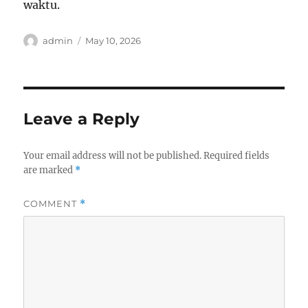
waktu.
Author
Posted
admin
May 10, 2026
on
Leave a Reply
Your email address will not be published.
Required fields
are marked
*
COMMENT
*