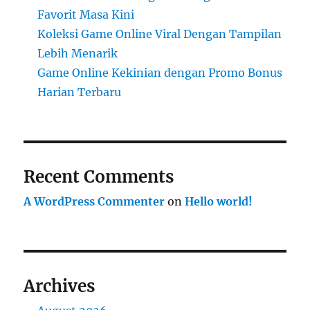
Favorit Masa Kini
Koleksi Game Online Viral Dengan Tampilan
Lebih Menarik
Game Online Kekinian dengan Promo Bonus
Harian Terbaru
Recent Comments
A WordPress Commenter
on
Hello world!
Archives