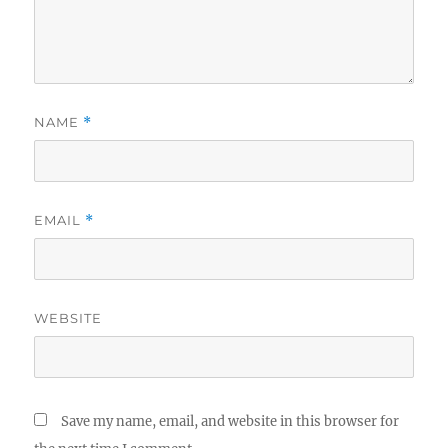
NAME
*
EMAIL
*
WEBSITE
Save my name, email, and website in this browser for