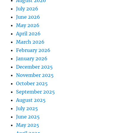
August 2026
July 2026
June 2026
May 2026
April 2026
March 2026
February 2026
January 2026
December 2025
November 2025
October 2025
September 2025
August 2025
July 2025
June 2025
May 2025