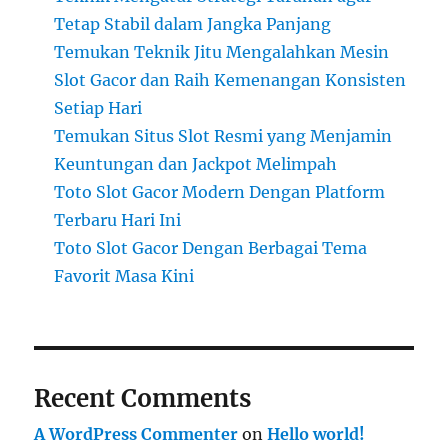
Tetap Stabil dalam Jangka Panjang
Temukan Teknik Jitu Mengalahkan Mesin
Slot Gacor dan Raih Kemenangan Konsisten
Setiap Hari
Temukan Situs Slot Resmi yang Menjamin
Keuntungan dan Jackpot Melimpah
Toto Slot Gacor Modern Dengan Platform
Terbaru Hari Ini
Toto Slot Gacor Dengan Berbagai Tema
Favorit Masa Kini
Recent Comments
A WordPress Commenter
on
Hello world!