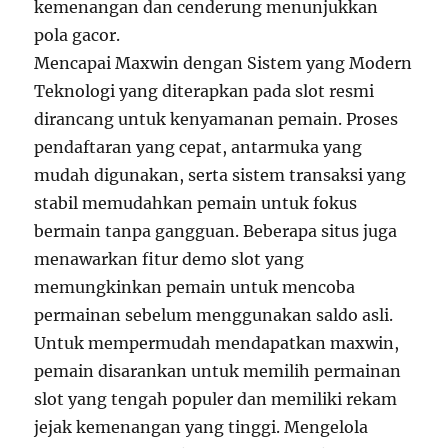
kemenangan dan cenderung menunjukkan
pola gacor.
Mencapai Maxwin dengan Sistem yang Modern
Teknologi yang diterapkan pada slot resmi
dirancang untuk kenyamanan pemain. Proses
pendaftaran yang cepat, antarmuka yang
mudah digunakan, serta sistem transaksi yang
stabil memudahkan pemain untuk fokus
bermain tanpa gangguan. Beberapa situs juga
menawarkan fitur demo slot yang
memungkinkan pemain untuk mencoba
permainan sebelum menggunakan saldo asli.
Untuk mempermudah mendapatkan maxwin,
pemain disarankan untuk memilih permainan
slot yang tengah populer dan memiliki rekam
jejak kemenangan yang tinggi. Mengelola