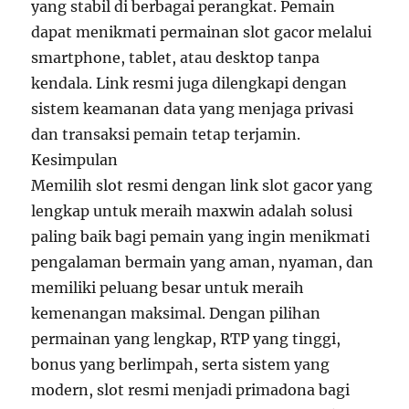
yang stabil di berbagai perangkat. Pemain
dapat menikmati permainan slot gacor melalui
smartphone, tablet, atau desktop tanpa
kendala. Link resmi juga dilengkapi dengan
sistem keamanan data yang menjaga privasi
dan transaksi pemain tetap terjamin.
Kesimpulan
Memilih slot resmi dengan link slot gacor yang
lengkap untuk meraih maxwin adalah solusi
paling baik bagi pemain yang ingin menikmati
pengalaman bermain yang aman, nyaman, dan
memiliki peluang besar untuk meraih
kemenangan maksimal. Dengan pilihan
permainan yang lengkap, RTP yang tinggi,
bonus yang berlimpah, serta sistem yang
modern, slot resmi menjadi primadona bagi