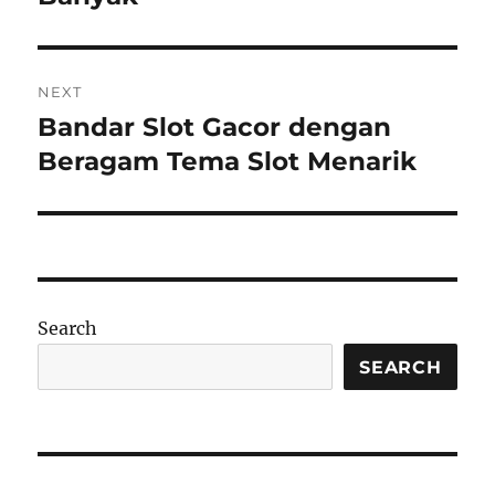
NEXT
Bandar Slot Gacor dengan
Next
post:
Beragam Tema Slot Menarik
Search
SEARCH