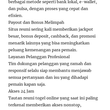
berbagai metode seperti bank lokal, e-wallet,
dan pulsa, dengan proses yang cepat dan
efisien.
Payout dan Bonus Melimpah
Situs resmi sering kali memberikan jackpot
besar, bonus deposit, cashback, dan promosi
menarik lainnya yang bisa meningkatkan
peluang kemenangan para pemain.
Layanan Pelanggan Profesional
Tim dukungan pelanggan yang ramah dan
responsif selalu siap membantu menjawab
semua pertanyaan dan isu yang dihadapi
pemain kapan saja.
Akses 24 Jam
Tautan resmi togel online yang saat ini paling
terkenal memberikan akses nonstop,