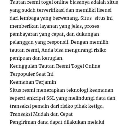
Tautan resmi togel online biasanya adalah situs
yang sudah terverifikasi dan memiliki lisensi
dari lembaga yang berwenang. Situs-situs ini
memberikan layanan yang jelas, proses
pembayaran yang cepat, dan dukungan
pelanggan yang responsif. Dengan memilih
tautan resmi, Anda bisa mengurangi risiko
penipuan dan kerugian.
Keunggulan Tautan Resmi Togel Online
Terpopuler Saat Ini
Keamanan Terjamin
Situs resmi menerapkan teknologi keamanan
seperti enkripsi SSL yang melindungi data dan
transaksi pemain dari risiko pihak ketiga.
Transaksi Mudah dan Cepat
Pengiriman dana dapat dilakukan melalui