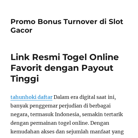
Promo Bonus Turnover di Slot
Gacor
Link Resmi Togel Online
Favorit dengan Payout
Tinggi
tahunhoki daftar
Dalam era digital saat ini,
banyak penggemar perjudian di berbagai
negara, termasuk Indonesia, semakin tertarik
dengan permainan togel online. Dengan
kemudahan akses dan sejumlah manfaat yang