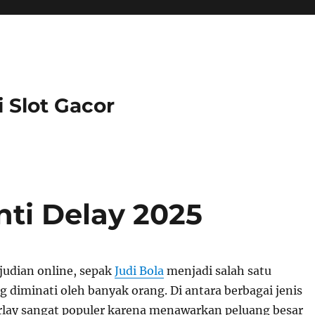
 Slot Gacor
nti Delay 2025
judian online, sepak
Judi Bola
menjadi salah satu
 diminati oleh banyak orang. Di antara berbagai jenis
rlay sangat populer karena menawarkan peluang besar