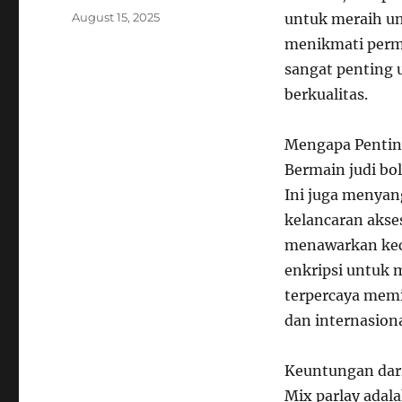
Posted
August 15, 2025
untuk meraih u
on
menikmati perm
sangat penting u
berkualitas.
Mengapa Penting
Bermain judi bo
Ini juga menyan
kelancaran akse
menawarkan kec
enkripsi untuk 
terpercaya memil
dan internasiona
Keuntungan dari
Mix parlay adal