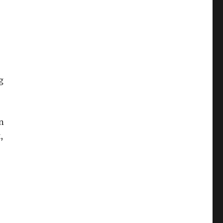
g
n
,