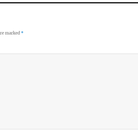
 are marked
*