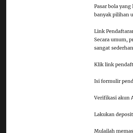
Pasar bola yang
banyak pilihan 
Link Pendaftara
Secara umum, pro
sangat sederhan
Klik link pendaf
Isi formulir pen
Verifikasi akun
Lakukan deposit
Mulailah memasa