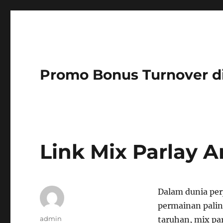
Promo Bonus Turnover di
Link Mix Parlay A
Dalam dunia per
permainan paling
Author
admin
taruhan, mix pa