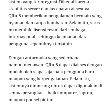
sistem yang terintegrasi. Dikenal karena
stabilitas server dan kecepatan aksesnya,
QR108 memberikan pengalaman bermain yang
nyaman dan tanpa hambatan. Selain itu, situs
ini memiliki lisensi resmi dari lembaga
internasional, sehingga keamanan data
pengguna sepenuhnya terjamin.
Dengan antarmuka yang sederhana
namun menawan, QR108 dapat diakses dengan
mudah oleh siapa saja, baik pengguna baru
maupun yang berpengalaman. Selain itu,
sistemnya dirancang untuk dapat digunakan di
semua perangkat—baik komputer, laptop,
maupun ponsel pintar.