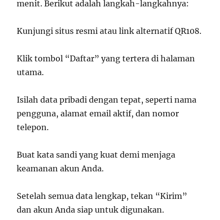
menit. Berikut adalah langkah-langkahnya:
Kunjungi situs resmi atau link alternatif QR108.
Klik tombol “Daftar” yang tertera di halaman
utama.
Isilah data pribadi dengan tepat, seperti nama
pengguna, alamat email aktif, dan nomor
telepon.
Buat kata sandi yang kuat demi menjaga
keamanan akun Anda.
Setelah semua data lengkap, tekan “Kirim”
dan akun Anda siap untuk digunakan.