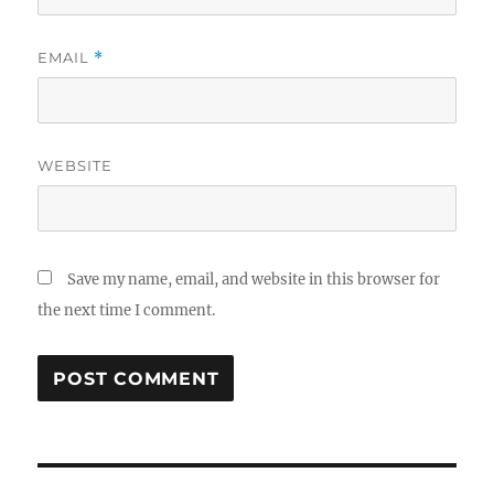
EMAIL
*
WEBSITE
Save my name, email, and website in this browser for
the next time I comment.
Post