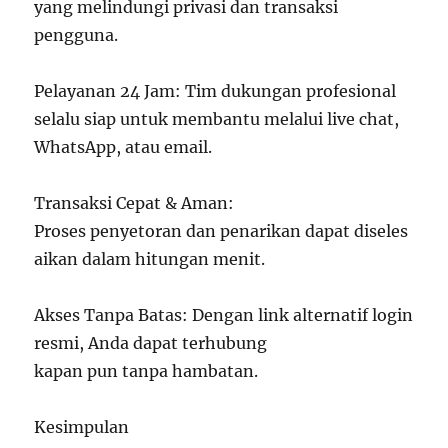
yang melindungi privasi dan transaksi
pengguna.
Pelayanan 24 Jam: Tim dukungan profesional
selalu siap untuk membantu melalui live chat,
WhatsApp, atau email.
Transaksi Cepat & Aman:
Proses penyetoran dan penarikan dapat diseles
aikan dalam hitungan menit.
Akses Tanpa Batas: Dengan link alternatif login
resmi, Anda dapat terhubung
kapan pun tanpa hambatan.
Kesimpulan