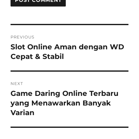
Post
PREVIOUS
navigation
Slot Online Aman dengan WD
Previous
post:
Cepat & Stabil
NEXT
Game Daring Online Terbaru
Next
post:
yang Menawarkan Banyak
Varian