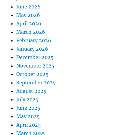
June 2026
May 2026
April 2026
March 2026
February 2026
January 2026
December 2025
November 2025
October 2025
September 2025
August 2025
July 2025
June 2025
May 2025
April 2025
March 2025