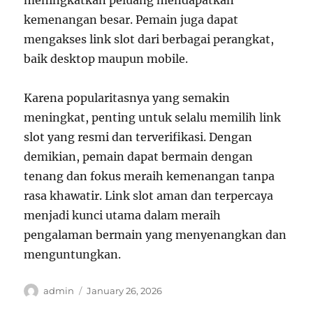
meningkatkan peluang mendapatkan
kemenangan besar. Pemain juga dapat
mengakses link slot dari berbagai perangkat,
baik desktop maupun mobile.
Karena popularitasnya yang semakin
meningkat, penting untuk selalu memilih link
slot yang resmi dan terverifikasi. Dengan
demikian, pemain dapat bermain dengan
tenang dan fokus meraih kemenangan tanpa
rasa khawatir. Link slot aman dan terpercaya
menjadi kunci utama dalam meraih
pengalaman bermain yang menyenangkan dan
menguntungkan.
Author
Posted
admin
January 26, 2026
on