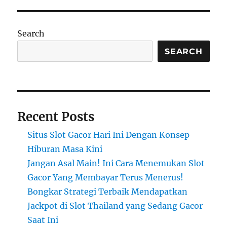
Search
SEARCH
Recent Posts
Situs Slot Gacor Hari Ini Dengan Konsep
Hiburan Masa Kini
Jangan Asal Main! Ini Cara Menemukan Slot
Gacor Yang Membayar Terus Menerus!
Bongkar Strategi Terbaik Mendapatkan
Jackpot di Slot Thailand yang Sedang Gacor
Saat Ini