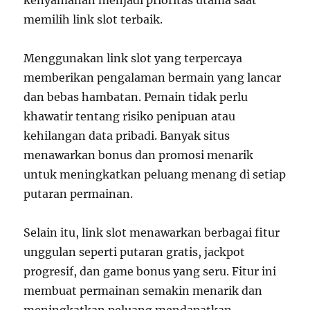
kenyamanan menjadi prioritas utama saat
memilih link slot terbaik.
Menggunakan link slot yang terpercaya
memberikan pengalaman bermain yang lancar
dan bebas hambatan. Pemain tidak perlu
khawatir tentang risiko penipuan atau
kehilangan data pribadi. Banyak situs
menawarkan bonus dan promosi menarik
untuk meningkatkan peluang menang di setiap
putaran permainan.
Selain itu, link slot menawarkan berbagai fitur
unggulan seperti putaran gratis, jackpot
progresif, dan game bonus yang seru. Fitur ini
membuat permainan semakin menarik dan