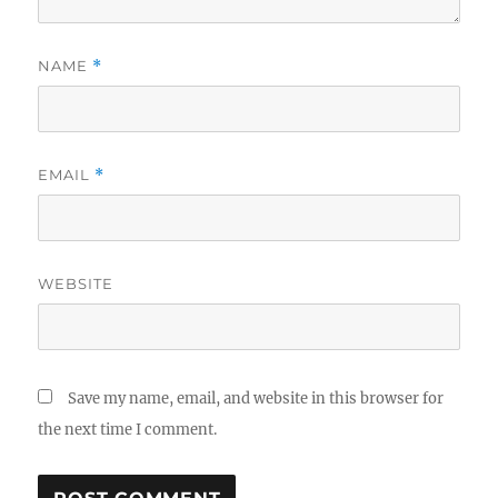
NAME
*
EMAIL
*
WEBSITE
Save my name, email, and website in this browser for
the next time I comment.