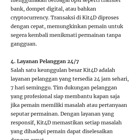
menggunakan berbagai opsi seperti transfer
bank, dompet digital, atau bahkan
cryptocurrency. Transaksi di Kit4D diproses
dengan cepat, memungkinkan pemain untuk
segera kembali menikmati permainan tanpa
gangguan.
4. Layanan Pelanggan 24/7
Salah satu keunggulan besar Kit4D adalah
layanan pelanggan yang tersedia 24 jam sehari,
7 hari seminggu. Tim dukungan pelanggan
yang profesional siap membantu kapan saja
jika pemain memiliki masalah atau pertanyaan
seputar permainan. Dengan layanan yang
responsif, Kit4D memastikan setiap masalah
yang dihadapi pemain dapat diselesaikan