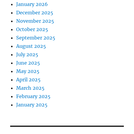
January 2026
December 2025
November 2025
October 2025
September 2025
August 2025
July 2025
June 2025
May 2025
April 2025
March 2025
February 2025
January 2025