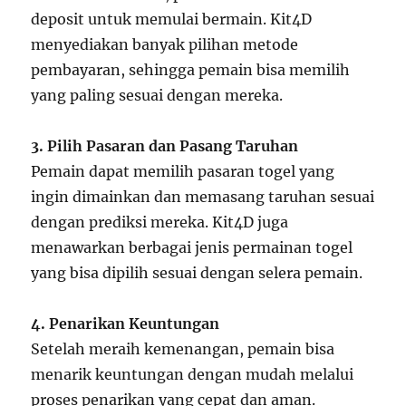
deposit untuk memulai bermain. Kit4D
menyediakan banyak pilihan metode
pembayaran, sehingga pemain bisa memilih
yang paling sesuai dengan mereka.
3. Pilih Pasaran dan Pasang Taruhan
Pemain dapat memilih pasaran togel yang
ingin dimainkan dan memasang taruhan sesuai
dengan prediksi mereka. Kit4D juga
menawarkan berbagai jenis permainan togel
yang bisa dipilih sesuai dengan selera pemain.
4. Penarikan Keuntungan
Setelah meraih kemenangan, pemain bisa
menarik keuntungan dengan mudah melalui
proses penarikan yang cepat dan aman.