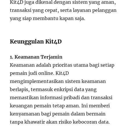
Kit4D juga dikenal dengan sistem yang aman,
transaksi yang cepat, serta layanan pelanggan
yang siap membantu kapan saja.
Keunggulan Kit4D
1. Keamanan Terjamin
Keamanan adalah prioritas utama bagi setiap
pemain judi online. Kit4D
mengimplementasikan sistem keamanan
berlapis, termasuk enkripsi data yang
memastikan informasi pribadi dan transaksi
keuangan pemain tetap aman. Ini memberi
kenyamanan bagi pemain dalam bermain
tanpa khawatir akan risiko kebocoran data.