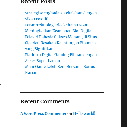
Recent Posts
Strategi Menghadapi Kekalahan dengan
Sikap Positif
,
Peran Teknologi Blockchain Dalam
t
Meningkatkan Keamanan Slot Digital
Pelajari Rahasia Sukses Menang di Situs
Slot dan Rasakan Keuntungan Finansial
yang Signifikan
Platform Digital Gaming Pilihan dengan
Akses Super Lancar
Main Game Lebih Seru Bersama Bonus
Harian
.
Recent Comments
A WordPress Commenter
on
Hello world!