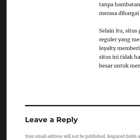
tanpa hambatan.
merasa dihargai
Selain itu, sit
reguler yang me
loyalty memberi
situs ini tidak 
besar untuk mer
Leave a Reply
Your email address will not be published.
Required fields