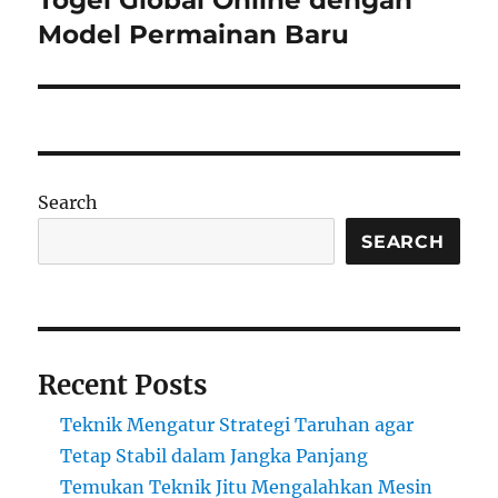
Togel Global Online dengan
post:
Model Permainan Baru
Search
SEARCH
Recent Posts
Teknik Mengatur Strategi Taruhan agar
Tetap Stabil dalam Jangka Panjang
Temukan Teknik Jitu Mengalahkan Mesin