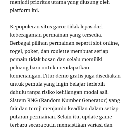
menjadi prioritas utama yang diusung oleh
platform ini.
Kepopuleran situs gacor tidak lepas dari
keberagaman permainan yang tersedia.
Berbagai pilihan permainan seperti slot online,
togel, poker, dan roulette membuat setiap
pemain tidak bosan dan selalu memiliki
peluang baru untuk mendapatkan
kemenangan. Fitur demo gratis juga disediakan
untuk pemula yang ingin belajar terlebih
dahulu tanpa risiko kehilangan modal asli.
Sistem RNG (Random Number Generator) yang
fair dan teruji menjamin keadilan dalam setiap
putaran permainan. Selain itu, update game
terbaru secara rutin memastikan variasi dan