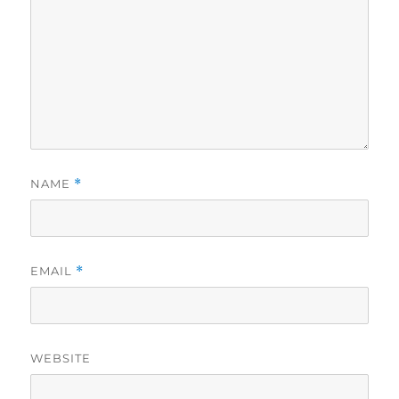
NAME
*
EMAIL
*
WEBSITE