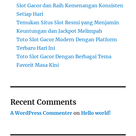
Slot Gacor dan Raih Kemenangan Konsisten
Setiap Hari
Temukan Situs Slot Resmi yang Menjamin
Keuntungan dan Jackpot Melimpah
Toto Slot Gacor Modern Dengan Platform
Terbaru Hari Ini
Toto Slot Gacor Dengan Berbagai Tema
Favorit Masa Kini
Recent Comments
A WordPress Commenter
on
Hello world!