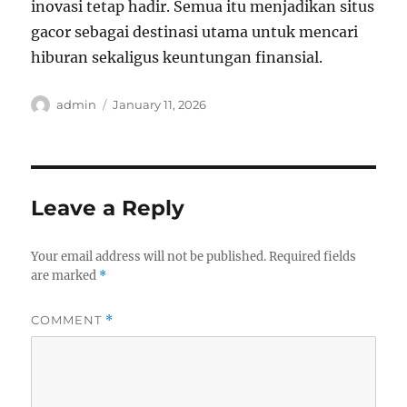
inovasi tetap hadir. Semua itu menjadikan situs
gacor sebagai destinasi utama untuk mencari
hiburan sekaligus keuntungan finansial.
Author
Posted
admin
January 11, 2026
on
Leave a Reply
Your email address will not be published.
Required fields
are marked
*
COMMENT
*