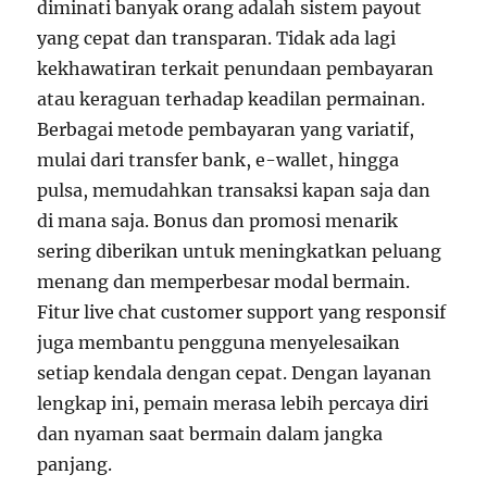
diminati banyak orang adalah sistem payout
yang cepat dan transparan. Tidak ada lagi
kekhawatiran terkait penundaan pembayaran
atau keraguan terhadap keadilan permainan.
Berbagai metode pembayaran yang variatif,
mulai dari transfer bank, e-wallet, hingga
pulsa, memudahkan transaksi kapan saja dan
di mana saja. Bonus dan promosi menarik
sering diberikan untuk meningkatkan peluang
menang dan memperbesar modal bermain.
Fitur live chat customer support yang responsif
juga membantu pengguna menyelesaikan
setiap kendala dengan cepat. Dengan layanan
lengkap ini, pemain merasa lebih percaya diri
dan nyaman saat bermain dalam jangka
panjang.