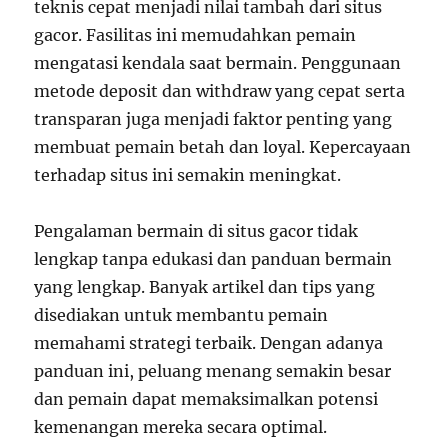
teknis cepat menjadi nilai tambah dari situs
gacor. Fasilitas ini memudahkan pemain
mengatasi kendala saat bermain. Penggunaan
metode deposit dan withdraw yang cepat serta
transparan juga menjadi faktor penting yang
membuat pemain betah dan loyal. Kepercayaan
terhadap situs ini semakin meningkat.
Pengalaman bermain di situs gacor tidak
lengkap tanpa edukasi dan panduan bermain
yang lengkap. Banyak artikel dan tips yang
disediakan untuk membantu pemain
memahami strategi terbaik. Dengan adanya
panduan ini, peluang menang semakin besar
dan pemain dapat memaksimalkan potensi
kemenangan mereka secara optimal.