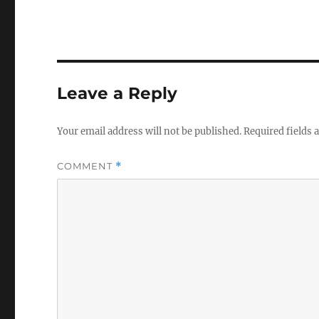
Leave a Reply
Your email address will not be published.
Required fields
COMMENT
*