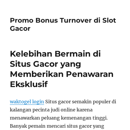
Promo Bonus Turnover di Slot
Gacor
Kelebihan Bermain di
Situs Gacor yang
Memberikan Penawaran
Eksklusif
waktogel login
Situs gacor semakin populer di
kalangan pecinta judi online karena
menawarkan peluang kemenangan tinggi.
Banyak pemain mencari situs gacor yang