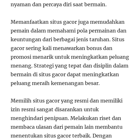
nyaman dan percaya diri saat bermain.
Memanfaatkan situs gacor juga memudahkan
pemain dalam memahami pola permainan dan
keuntungan dari berbagai jenis taruhan. Situs
gacor sering kali menawarkan bonus dan
promosi menarik untuk meningkatkan peluang
menang. Strategi yang tepat dan disiplin dalam
bermain di situs gacor dapat meningkatkan
peluang meraih kemenangan besar.
Memilih situs gacor yang resmi dan memiliki
izin resmi sangat disarankan untuk
menghindari penipuan. Melakukan riset dan
membaca ulasan dari pemain lain membantu
menentukan situs gacor terbaik. Dengan