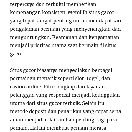
terpercaya dan terbukti memberikan
kemenangan konsisten. Memilih situs gacor
yang tepat sangat penting untuk mendapatkan
pengalaman bermain yang menyenangkan dan
menguntungkan. Keamanan dan kenyamanan
menjadi prioritas utama saat bermain di situs
gacor.
Situs gacor biasanya menyediakan berbagai
permainan menarik seperti slot, togel, dan
casino online. Fitur lengkap dan layanan
pelanggan yang responsif menjadi keunggulan
utama dari situs gacor terbaik. Selain itu,
metode deposit dan penarikan yang cepat serta
aman menjadi nilai tambah penting bagi para
pemain. Hal ini membuat pemain merasa