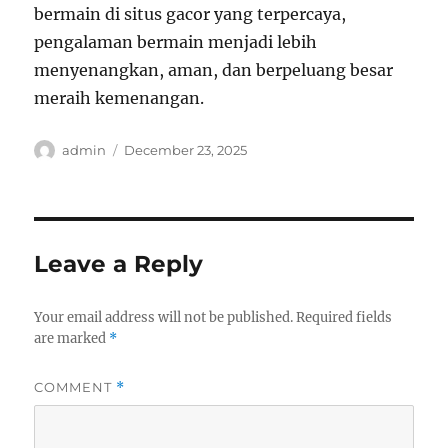
bermain di situs gacor yang terpercaya,
pengalaman bermain menjadi lebih
menyenangkan, aman, dan berpeluang besar
meraih kemenangan.
Author
Posted
admin
December 23, 2025
on
Leave a Reply
Your email address will not be published.
Required fields
are marked
*
COMMENT
*