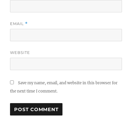
EMAIL
*
WEBSITE
Save my name, email, and website in this browser for
the next time I comment.