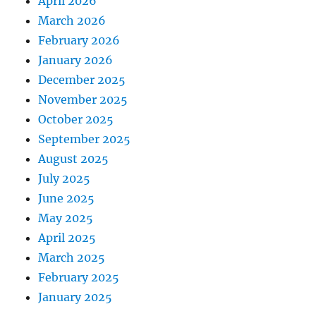
April 2026
March 2026
February 2026
January 2026
December 2025
November 2025
October 2025
September 2025
August 2025
July 2025
June 2025
May 2025
April 2025
March 2025
February 2025
January 2025