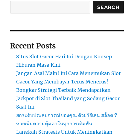
SEARCH
Recent Posts
Situs Slot Gacor Hari Ini Dengan Konsep
Hiburan Masa Kini
Jangan Asal Main! Ini Cara Menemukan Slot
Gacor Yang Membayar Terus Menerus!
Bongkar Strategi Terbaik Mendapatkan
Jackpot di Slot Thailand yang Sedang Gacor
Saat Ini
ยกระดับประสบการณ์ของคุณ ด้วยวิธีเล่น สล็อต ที่
ช่วยเพิ่มความคุ้มค่าในทุกการเดิมพัน
Langkah Strategis Untuk Meningkatkan