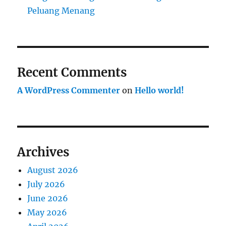
Peluang Menang
Recent Comments
A WordPress Commenter
on
Hello world!
Archives
August 2026
July 2026
June 2026
May 2026