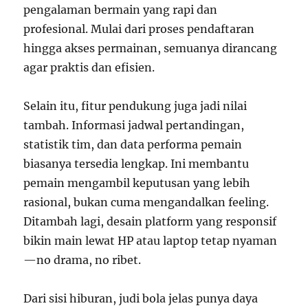
pengalaman bermain yang rapi dan
profesional. Mulai dari proses pendaftaran
hingga akses permainan, semuanya dirancang
agar praktis dan efisien.
Selain itu, fitur pendukung juga jadi nilai
tambah. Informasi jadwal pertandingan,
statistik tim, dan data performa pemain
biasanya tersedia lengkap. Ini membantu
pemain mengambil keputusan yang lebih
rasional, bukan cuma mengandalkan feeling.
Ditambah lagi, desain platform yang responsif
bikin main lewat HP atau laptop tetap nyaman
—no drama, no ribet.
Dari sisi hiburan, judi bola jelas punya daya