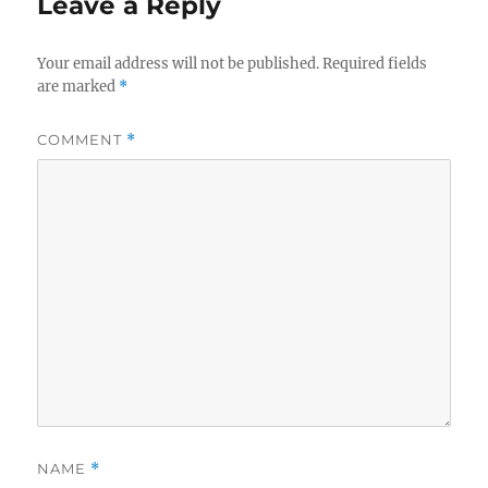
Leave a Reply
Your email address will not be published.
Required fields
are marked
*
COMMENT
*
NAME
*