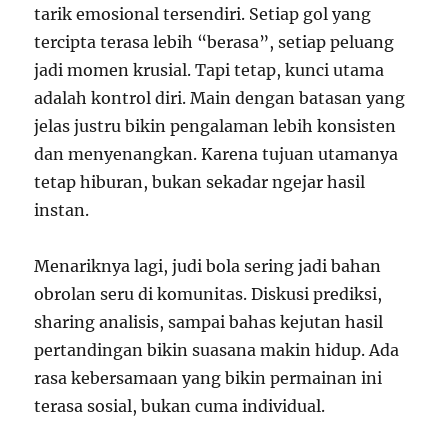
tarik emosional tersendiri. Setiap gol yang
tercipta terasa lebih “berasa”, setiap peluang
jadi momen krusial. Tapi tetap, kunci utama
adalah kontrol diri. Main dengan batasan yang
jelas justru bikin pengalaman lebih konsisten
dan menyenangkan. Karena tujuan utamanya
tetap hiburan, bukan sekadar ngejar hasil
instan.
Menariknya lagi, judi bola sering jadi bahan
obrolan seru di komunitas. Diskusi prediksi,
sharing analisis, sampai bahas kejutan hasil
pertandingan bikin suasana makin hidup. Ada
rasa kebersamaan yang bikin permainan ini
terasa sosial, bukan cuma individual.