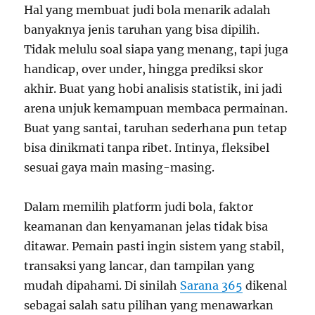
Hal yang membuat judi bola menarik adalah
banyaknya jenis taruhan yang bisa dipilih.
Tidak melulu soal siapa yang menang, tapi juga
handicap, over under, hingga prediksi skor
akhir. Buat yang hobi analisis statistik, ini jadi
arena unjuk kemampuan membaca permainan.
Buat yang santai, taruhan sederhana pun tetap
bisa dinikmati tanpa ribet. Intinya, fleksibel
sesuai gaya main masing-masing.
Dalam memilih platform judi bola, faktor
keamanan dan kenyamanan jelas tidak bisa
ditawar. Pemain pasti ingin sistem yang stabil,
transaksi yang lancar, dan tampilan yang
mudah dipahami. Di sinilah
Sarana 365
dikenal
sebagai salah satu pilihan yang menawarkan