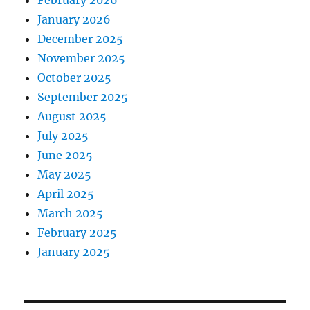
February 2026
January 2026
December 2025
November 2025
October 2025
September 2025
August 2025
July 2025
June 2025
May 2025
April 2025
March 2025
February 2025
January 2025