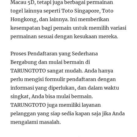
Macau 5D, tetapi juga berbagai permainan
togel lainnya seperti Toto Singapore, Toto
Hongkong, dan lainnya. Ini memberikan
kesempatan bagi pemain untuk memilih variasi
permainan sesuai dengan kesukaan mereka.
Proses Pendaftaran yang Sederhana
Bergabung dan mulai bermain di
TARUNGTOTO sangat mudah. Anda hanya
perlu mengisi formulir pendaftaran dengan
informasi yang diperlukan, dan dalam waktu
singkat, Anda bisa mulai bermain.
TARUNGTOTO juga memiliki layanan
pelanggan yang siap sedia kapan saja jika Anda
mengalami masalah.