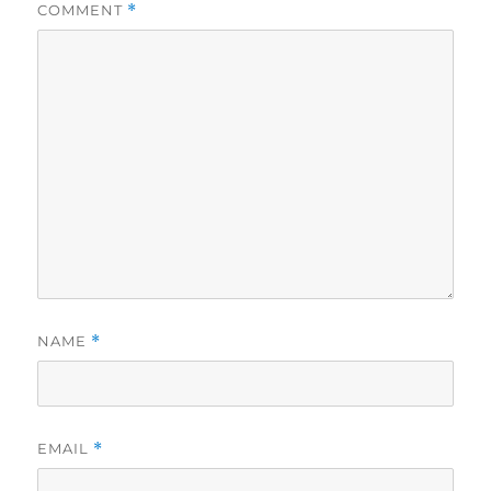
COMMENT
*
NAME
*
EMAIL
*