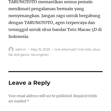
TARUNGTOTO memastikan semua pemain
menikmati pengalaman bermain yang
menyenangkan. Jangan ragu untuk bergabung
dengan TARUNGTOTO, agen terpercaya dan
terunggul untuk situs bandar Toto Macau 5D di
Indonesia.
Author
Posted
Tags
admin
May 15, 2025
link alternatif
,
link toto
,
situs
on
5d
,
slot gacor
,
tarungtoto
Leave a Reply
Your email address will not be published.
Required fields
are marked
*