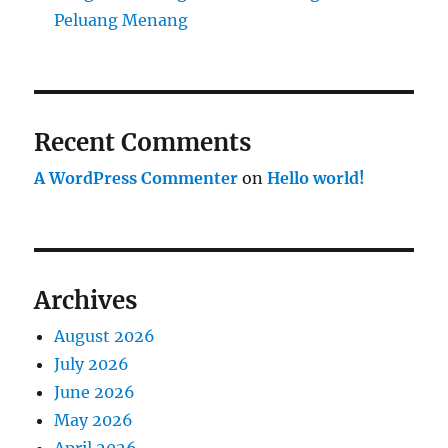
Peluang Menang
Recent Comments
A WordPress Commenter
on
Hello world!
Archives
August 2026
July 2026
June 2026
May 2026