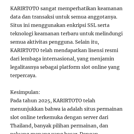
KARIRTOTO sangat memperhatikan keamanan
data dan transaksi untuk semua anggotanya.
Situs ini menggunakan enkripsi SSL serta
teknologi keamanan terbaru untuk melindungi
semua aktivitas pengguna. Selain itu,
KARIRTOTO telah mendapatkan lisensi resmi
dari lembaga internasional, yang menjamin
legalitasnya sebagai platform slot online yang
terpercaya.
Kesimpulan:
Pada tahun 2025, KARIRTOTO telah
menunjukkan bahwa ia adalah situs permainan
slot online terkemuka dengan server dari
Thailand, banyak pilihan permainan, dan