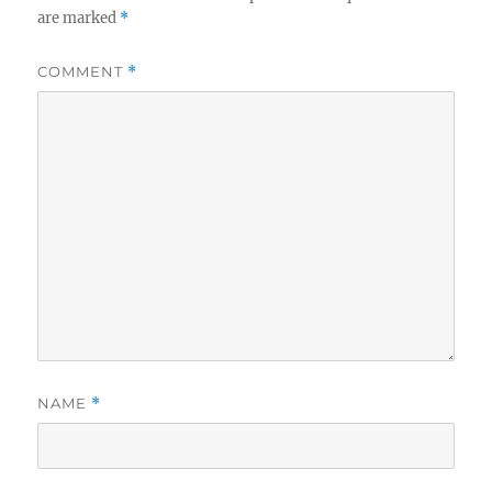
are marked
*
COMMENT
*
NAME
*