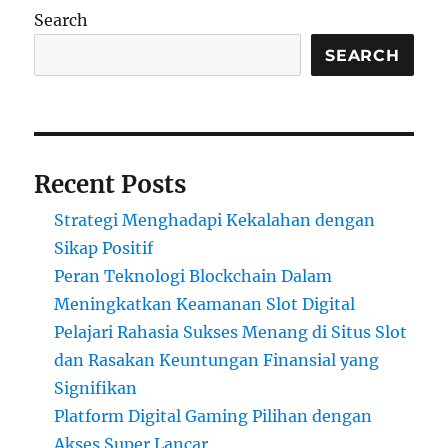
Search
SEARCH
Recent Posts
Strategi Menghadapi Kekalahan dengan
Sikap Positif
Peran Teknologi Blockchain Dalam
Meningkatkan Keamanan Slot Digital
Pelajari Rahasia Sukses Menang di Situs Slot
dan Rasakan Keuntungan Finansial yang
Signifikan
Platform Digital Gaming Pilihan dengan
Akses Super Lancar