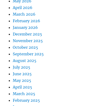
May 2026
April 2026
March 2026
February 2026
January 2026
December 2025
November 2025
October 2025
September 2025
August 2025
July 2025
June 2025
May 2025
April 2025
March 2025
February 2025