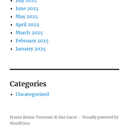
July 2025
June 2025
May 2025
April 2025
March 2025
February 2025
January 2025
Categories
Uncategorized
Promo Bonus Turnover di Slot Gacor
Proudly powered by
WordPress