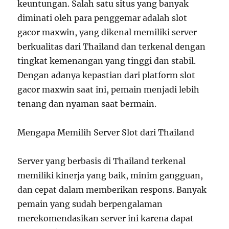
keuntungan. Salah satu situs yang banyak
diminati oleh para penggemar adalah slot
gacor maxwin, yang dikenal memiliki server
berkualitas dari Thailand dan terkenal dengan
tingkat kemenangan yang tinggi dan stabil.
Dengan adanya kepastian dari platform slot
gacor maxwin saat ini, pemain menjadi lebih
tenang dan nyaman saat bermain.
Mengapa Memilih Server Slot dari Thailand
Server yang berbasis di Thailand terkenal
memiliki kinerja yang baik, minim gangguan,
dan cepat dalam memberikan respons. Banyak
pemain yang sudah berpengalaman
merekomendasikan server ini karena dapat