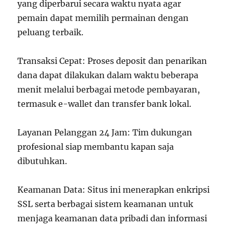
yang diperbarui secara waktu nyata agar
pemain dapat memilih permainan dengan
peluang terbaik.
Transaksi Cepat: Proses deposit dan penarikan
dana dapat dilakukan dalam waktu beberapa
menit melalui berbagai metode pembayaran,
termasuk e-wallet dan transfer bank lokal.
Layanan Pelanggan 24 Jam: Tim dukungan
profesional siap membantu kapan saja
dibutuhkan.
Keamanan Data: Situs ini menerapkan enkripsi
SSL serta berbagai sistem keamanan untuk
menjaga keamanan data pribadi dan informasi