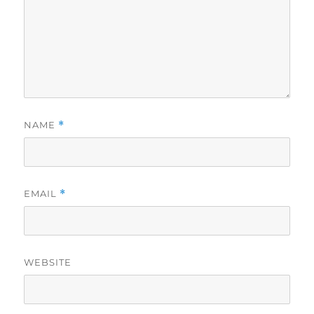
NAME
*
EMAIL
*
WEBSITE