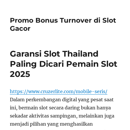
Promo Bonus Turnover di Slot
Gacor
Garansi Slot Thailand
Paling Dicari Pemain Slot
2025
https://www.cruzerlite.com/mobile-seris/
Dalam perkembangan digital yang pesat saat
ini, bermain slot secara daring bukan hanya
sekadar aktivitas sampingan, melainkan juga
menjadi pilihan yang menghasilkan