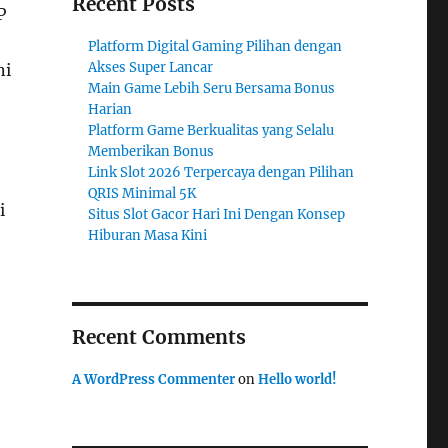
Recent Posts
P
Platform Digital Gaming Pilihan dengan
Akses Super Lancar
ni
Main Game Lebih Seru Bersama Bonus
Harian
Platform Game Berkualitas yang Selalu
Memberikan Bonus
Link Slot 2026 Terpercaya dengan Pilihan
QRIS Minimal 5K
i
Situs Slot Gacor Hari Ini Dengan Konsep
Hiburan Masa Kini
Recent Comments
A WordPress Commenter
on
Hello world!