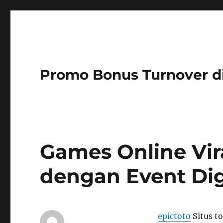
Promo Bonus Turnover di
Games Online Vir
dengan Event Dig
epictoto
Situs to