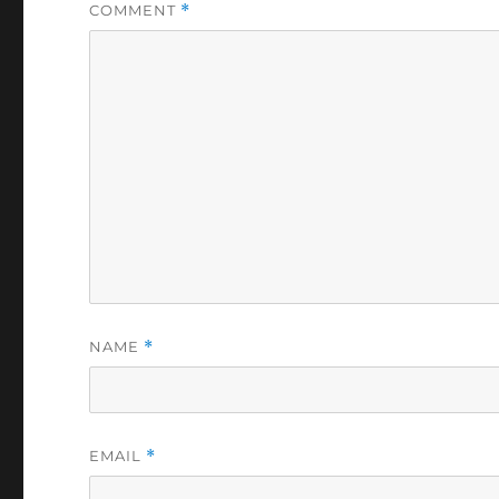
COMMENT
*
NAME
*
EMAIL
*