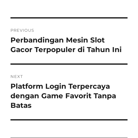
Post
PREVIOUS
navigation
Perbandingan Mesin Slot
Previous
post:
Gacor Terpopuler di Tahun Ini
NEXT
Platform Login Terpercaya
Next
post:
dengan Game Favorit Tanpa
Batas