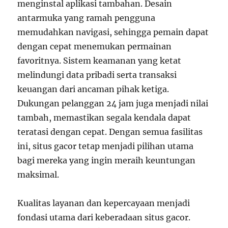
menginstal aplikasi tambahan. Desain
antarmuka yang ramah pengguna
memudahkan navigasi, sehingga pemain dapat
dengan cepat menemukan permainan
favoritnya. Sistem keamanan yang ketat
melindungi data pribadi serta transaksi
keuangan dari ancaman pihak ketiga.
Dukungan pelanggan 24 jam juga menjadi nilai
tambah, memastikan segala kendala dapat
teratasi dengan cepat. Dengan semua fasilitas
ini, situs gacor tetap menjadi pilihan utama
bagi mereka yang ingin meraih keuntungan
maksimal.
Kualitas layanan dan kepercayaan menjadi
fondasi utama dari keberadaan situs gacor.