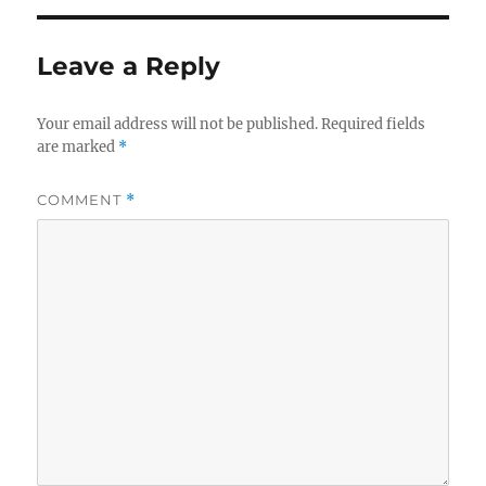
Leave a Reply
Your email address will not be published.
Required fields
are marked
*
COMMENT
*