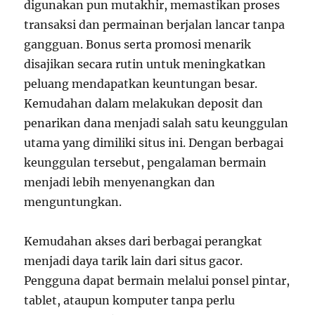
digunakan pun mutakhir, memastikan proses
transaksi dan permainan berjalan lancar tanpa
gangguan. Bonus serta promosi menarik
disajikan secara rutin untuk meningkatkan
peluang mendapatkan keuntungan besar.
Kemudahan dalam melakukan deposit dan
penarikan dana menjadi salah satu keunggulan
utama yang dimiliki situs ini. Dengan berbagai
keunggulan tersebut, pengalaman bermain
menjadi lebih menyenangkan dan
menguntungkan.
Kemudahan akses dari berbagai perangkat
menjadi daya tarik lain dari situs gacor.
Pengguna dapat bermain melalui ponsel pintar,
tablet, ataupun komputer tanpa perlu