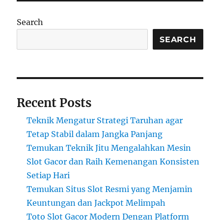
Search
SEARCH
Recent Posts
Teknik Mengatur Strategi Taruhan agar
Tetap Stabil dalam Jangka Panjang
Temukan Teknik Jitu Mengalahkan Mesin
Slot Gacor dan Raih Kemenangan Konsisten
Setiap Hari
Temukan Situs Slot Resmi yang Menjamin
Keuntungan dan Jackpot Melimpah
Toto Slot Gacor Modern Dengan Platform