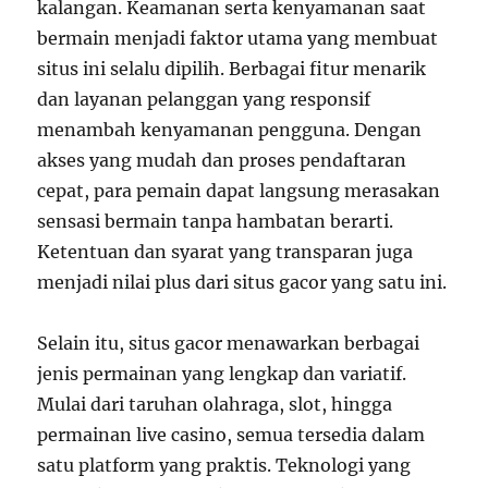
kalangan. Keamanan serta kenyamanan saat
bermain menjadi faktor utama yang membuat
situs ini selalu dipilih. Berbagai fitur menarik
dan layanan pelanggan yang responsif
menambah kenyamanan pengguna. Dengan
akses yang mudah dan proses pendaftaran
cepat, para pemain dapat langsung merasakan
sensasi bermain tanpa hambatan berarti.
Ketentuan dan syarat yang transparan juga
menjadi nilai plus dari situs gacor yang satu ini.
Selain itu, situs gacor menawarkan berbagai
jenis permainan yang lengkap dan variatif.
Mulai dari taruhan olahraga, slot, hingga
permainan live casino, semua tersedia dalam
satu platform yang praktis. Teknologi yang