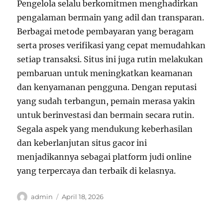
Pengelola selalu berkomitmen menghadirkan
pengalaman bermain yang adil dan transparan.
Berbagai metode pembayaran yang beragam
serta proses verifikasi yang cepat memudahkan
setiap transaksi. Situs ini juga rutin melakukan
pembaruan untuk meningkatkan keamanan
dan kenyamanan pengguna. Dengan reputasi
yang sudah terbangun, pemain merasa yakin
untuk berinvestasi dan bermain secara rutin.
Segala aspek yang mendukung keberhasilan
dan keberlanjutan situs gacor ini
menjadikannya sebagai platform judi online
yang terpercaya dan terbaik di kelasnya.
Author
Posted
admin
April 18, 2026
on