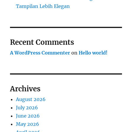
Tampilan Lebih Elegan
Recent Comments
A WordPress Commenter
on
Hello world!
Archives
August 2026
July 2026
June 2026
May 2026