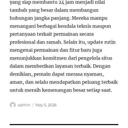
yang siap membantu 24 jam menjadi nilai
tambah yang besar dalam membangun
hubungan jangka panjang. Mereka mampu
menangani berbagai kendala teknis maupun
pertanyaan terkait permainan secara
profesional dan ramah. Selain itu, update rutin
mengenai permainan dan fitur baru juga
menunjukkan komitmen dari pengelola situs
dalam memberikan layanan terbaik. Dengan
demikian, pemain dapat merasa nyaman,
aman, dan selalu mendapatkan peluang terbaik
untuk meraih kemenangan besar setiap saat.
Author
Posted
admin
May 5, 2026
on