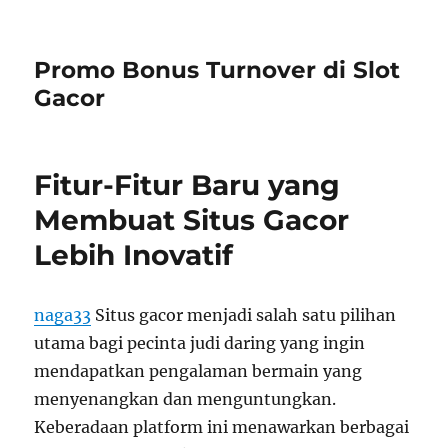
Promo Bonus Turnover di Slot
Gacor
Fitur-Fitur Baru yang
Membuat Situs Gacor
Lebih Inovatif
naga33
Situs gacor menjadi salah satu pilihan
utama bagi pecinta judi daring yang ingin
mendapatkan pengalaman bermain yang
menyenangkan dan menguntungkan.
Keberadaan platform ini menawarkan berbagai